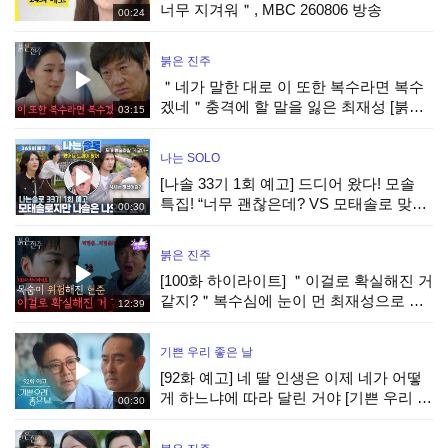
너무 지겨워＂, MBC 260806 방송
00:24
붉은 진주
＂네가 말한 대로 이 또한 복수라면 복수
겠네＂충격에 할 말을 잃은 최재성 [붉은
03:15
진주] | KBS 260805 방송
나는 SOLO
[나솔 33기 1회 예고] 드디어 왔다! 모솔
특집! “너무 괜찮은데? VS 모태솔로 맞네”
00:30
극과극 매력 개봉박두! #나는솔로 EP.265
ㅣSBS PLUS X ENAㅣ수요일 밤
붉은 진주
[100화 하이라이트] ＂이걸로 확실해진 거
같지?＂복수심에 눈이 먼 최재성으로 목
12:39
숨이 위험해진 강다빈 [붉은 진주] | KBS
260805 방송
기쁜 우리 좋은 날
[92화 예고] 네 딸 인생은 이제 네가 어떻
게 하느냐에 따라 달린 거야 [기쁜 우리 좋
00:30
은 날] | KBS 방송