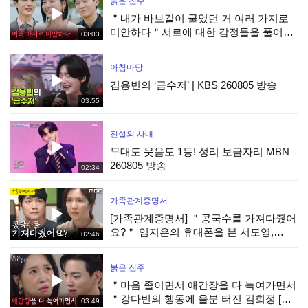
붉은 진주
＂내가 바보같이 굴었던 거 여러 가지로
미안하다＂서로에 대한 감정들을 풀어가
03:03
는 김경보&강다빈 [붉은 진주] | KBS
260805 방송
아침마당
김용빈의 ‘금수저’ | KBS 260805 방송
03:55
전설의 사내
무대도 웃음도 1등! 성리 보금자리 MBN
260805 방송
02:34
가족관계증명서
[가족관계증명서] ＂콩국수를 가져다줬어
요?＂ 임지은의 휴대폰을 본 서도영,
02:46
MBC 260805 방송
붉은 진주
＂마음 졸이면서 애간장을 다 녹여가면서
＂강다빈의 행동에 울분 터진 김희정 [붉
03:49