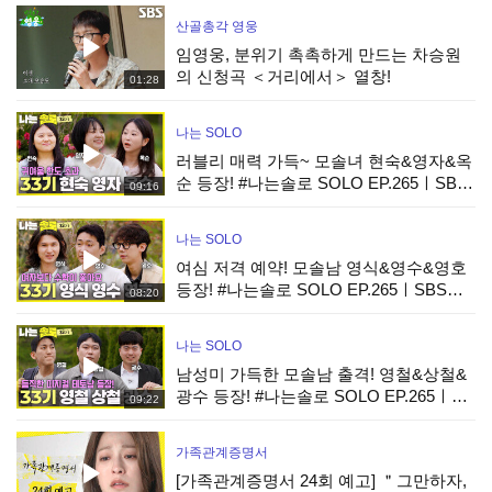
산골총각 영웅
임영웅, 분위기 촉촉하게 만드는 차승원
의 신청곡 ＜거리에서＞ 열창!
01:28
나는 SOLO
러블리 매력 가득~ 모솔녀 현숙&영자&옥
순 등장! #나는솔로 SOLO EP.265ㅣSBS
09:16
PLUS X ENAㅣ수요일 밤 10시 30분
나는 SOLO
여심 저격 예약! 모솔남 영식&영수&영호
등장! #나는솔로 SOLO EP.265ㅣSBS
08:20
PLUS X ENAㅣ수요일 밤 10시 30분
나는 SOLO
남성미 가득한 모솔남 출격! 영철&상철&
광수 등장! #나는솔로 SOLO EP.265ㅣ
09:22
SBS PLUS X ENAㅣ수요일 밤 10시 30분
가족관계증명서
[가족관계증명서 24회 예고] ＂그만하자,