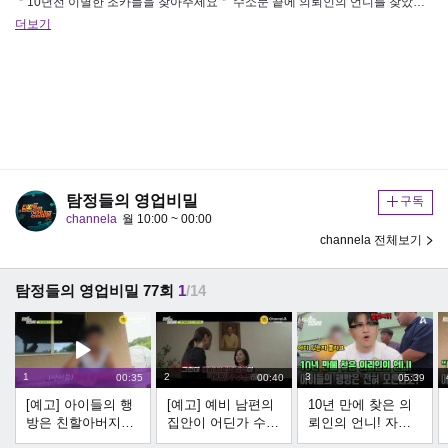
＂10년전 이별한 조카들을 찾아주세요＂ 수소문 끝에 의뢰인의 언니를 찾았지만 아이들의 행방을 모른다?! 후회로 뒤덮인 지난 …
더보기
탐정들의 영업비밀
구독
channela
월 10:00 ~ 00:00
channela 전체보기
탐정들의 영업비밀 77회
1
/14
1
2
3
00:35
00:40
05:39
[예고] 아이들의 행
[예고] 예비 남편의
10년 만에 찾은 의
방은 친할아버지만
집안이 어딘가 수상
뢰인의 언니! 자식
안다?! 10년이 지나
하다? 명예를 위해
들 소식은 아예 알