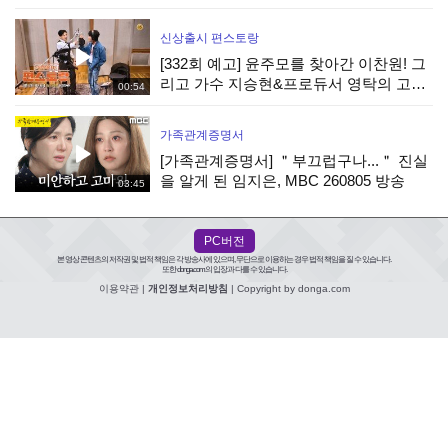
은 진주] | KBS 260805 방송
신상출시 편스토랑
[332회 예고] 윤주모를 찾아간 이찬원! 그
리고 가수 지승현&프로듀서 영탁의 고된
00:54
떡볶이 음원 녹음 현장! | KBS 방송
가족관계증명서
[가족관계증명서] ＂부끄럽구나...＂ 진실
을 알게 된 임지은, MBC 260805 방송
03:45
PC버전
본 영상 콘텐츠의 저작권 및 법적 책임은 각 방송사에 있으며, 무단으로 이용하는 경우 법적 책임을 질 수 있습니다.
또한 donga.com의 입장과 다를 수 있습니다.
이용약관
|
개인정보처리방침
| Copyright by donga.com