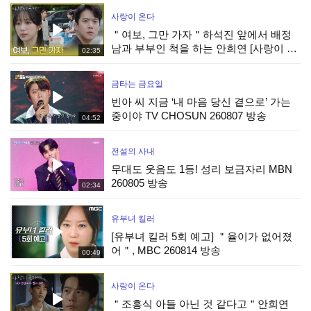
사랑이 온다
＂여보, 그만 가자＂하석진 앞에서 배정
남과 부부인 척을 하는 안희연 [사랑이 온
02:35
다] | KBS 260808 방송
금타는 금요일
빈아 씨 지금 ‘내 마음 당신 곁으로’ 가는
중이야 TV CHOSUN 260807 방송
04:52
전설의 사내
무대도 웃음도 1등! 성리 보금자리 MBN
260805 방송
02:34
유부녀 킬러
[유부녀 킬러 5회 예고] ＂율이가 없어졌
어＂, MBC 260814 방송
00:49
사랑이 온다
＂조흥식 아들 아닌 것 같다고＂안희연