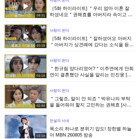
사랑이 온다
［5화 하이라이트] ＂우리 엄마 이혼 잘
하셨네요＂권해효를 아버지라 속이고 상
09:31
견례를 하는 박유나 [사랑이 온다] | KBS
260808 방송
사랑이 온다
［5화 하이라이트] ＂잘하셨어요 아버지
＂아버지가 상견례에 갔다는 소식을 듣고
10:19
박유나를 찾아간 안희연 [사랑이 온다] |
KBS 260808 방송
사랑이 온다
＂한규림 양다리였어?＂이주연에게 안희
연이 결혼했단 사실을 알리는 민진웅 [사
03:18
랑이 온다] | KBS 260808 방송
사랑이 온다
＂그렇죠, 말이 안 되죠＂박유나의 부탁
을 들어줘야 할지 고민하는 권해효 [사랑
02:44
이 온다] | KBS 260808 방송
전설의 사내
목소리 하나로 분위기 압도! 장한별 하늘
아 MBN 260805 방송
03:19