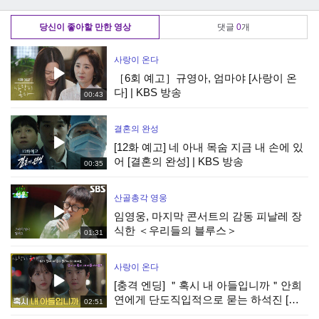
진 일상, MBC
MBC 250918 방송
MBC 250918 방송
250918 방송
당신이 좋아할 만한 영상
댓글
0
개
사랑이 온다
［6회 예고］규영아, 엄마야 [사랑이 온
다] | KBS 방송
00:43
결혼의 완성
[12화 예고] 네 아내 목숨 지금 내 손에 있
어 [결혼의 완성] | KBS 방송
00:35
산골총각 영웅
임영웅, 마지막 콘서트의 감동 피날레 장
식한 ＜우리들의 블루스＞
01:31
사랑이 온다
[충격 엔딩] ＂혹시 내 아들입니까＂안희
연에게 단도직입적으로 묻는 하석진 [사
02:51
랑이 온다] | KBS 260808 방송