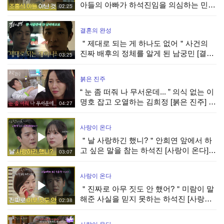
아들의 아빠가 하석진임을 의심하는 민진
02:25
웅 [사랑이 온다] | KBS 260808 방송
결혼의 완성
＂제대로 되는 게 하나도 없어＂사건의
진짜 배후의 정체를 알게 된 남궁민 [결혼
03:25
의 완성] | KBS 260808 방송
붉은 진주
“ 눈 좀 떠줘 나 무서운데... ” 의식 없는 이
명호 잡고 오열하는 김희정 [붉은 진주] |
04:27
KBS 260807 방송
사랑이 온다
＂날 사랑하긴 했니?＂안희연 앞에서 하
고 싶은 말을 참는 하석진 [사랑이 온다] |
03:07
KBS 260808 방송
사랑이 온다
＂진짜로 아무 짓도 안 했어?＂미람이 말
해준 사실을 믿지 못하는 하석진 [사랑이
02:38
온다] | KBS 260808 방송