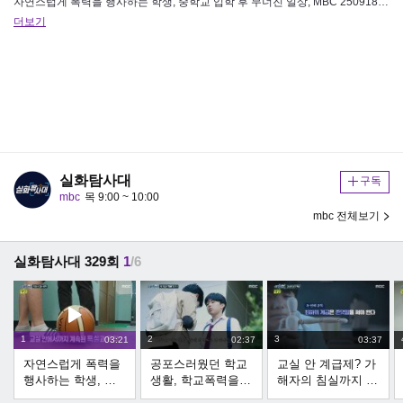
자연스럽게 폭력을 행사하는 학생, 중학교 입학 후 무너진 일상, MBC 250918 방송 ⓒ MBC&iMBC 무단 전재, 재…
더보기
실화탐사대
구독
mbc
목 9:00 ~ 10:00
mbc 전체보기
실화탐사대 329회
1
/6
1
2
3
03:21
02:37
03:37
자연스럽게 폭력을
공포스러웠던 학교
교실 안 계급제? 가
행사하는 학생, 중
생활, 학교폭력을
해자의 침실까지 마
학교 입학 후 무너
지시한 가해자,
련한 피해자들,