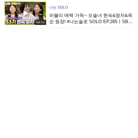
나는 SOLO
러블리 매력 가득~ 모솔녀 현숙&영자&옥
순 등장! #나는솔로 SOLO EP.265ㅣSBS
09:16
PLUS X ENAㅣ수요일 밤 10시 30분
나는 SOLO
“모솔 맞아?” 놀라운 비주얼의 등장! 정숙
&영숙&순자 #나는솔로 SOLO EP.265ㅣ
08:56
SBS PLUS X ENAㅣ수요일 밤 10시 30분
나는 SOLO
[나솔 33기 2회 예고] 은밀하게 시작된 모
솔들의 프로포즈! 오픈마인드부터 반전
00:30
매력까지 공개! #나는솔로 EP.266ㅣSBS
PLUS X ENAㅣ수요일 밤 10시 30분
산골총각 영웅
임영웅×김도훈, 찰떡 호흡 자랑하며 엔딩
까지 완벽한 ＜자니＞ 듀엣
01:32
가족관계증명서
[가족관계증명서 24회 예고] ＂그만하자,