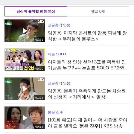
탁은?!
해결!
일석이조 엉덩이 운
동
당신이 좋아할 만한 영상
댓글
0
개
산골총각 영웅
임영웅, 마지막 콘서트의 감동 피날레 장
식한 ＜우리들의 블루스＞
01:31
나는 SOLO
여자들의 첫 인상 선택! 3표를 획득한 인
기남은 누구? #나는솔로 SOLO EP.265ㅣ
09:29
SBS PLUS X ENAㅣ수요일 밤 10시 30분
산골총각 영웅
임영웅, 분위기 촉촉하게 만드는 차승원
의 신청곡 ＜거리에서＞ 열창!
01:28
붉은 진주
[101화 예고] 대체 얼마나 더 사람을 죽여
야 끝을 낼까요 [붉은 진주] | KBS 방송
00:18