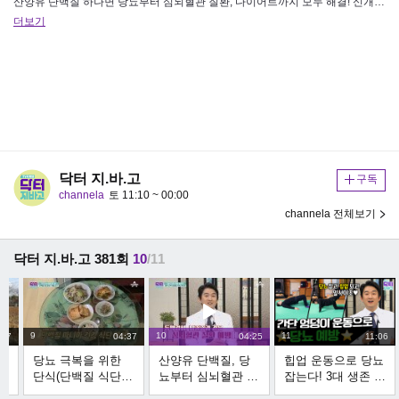
산양유 단백질 하나면 당뇨부터 심뇌혈관 질환, 다이어트까지 모두 해결! 신개념 인포테인먼트 '닥터 지바고' 매주 토요일 오전…
더보기
닥터 지.바.고
구독
channela
토 11:10 ~ 00:00
channela 전체보기
닥터 지.바.고 381회
10
/11
9
10
11
:17
04:37
04:25
11:06
당뇨 극복을 위한
산양유 단백질, 당
힙업 운동으로 당뇨
기
단식(단백질 식단)
뇨부터 심뇌혈관 질
잡는다! 3대 생존 근
단백질 마니아의 식
환, 다이어트까지
육을 위한 간단한