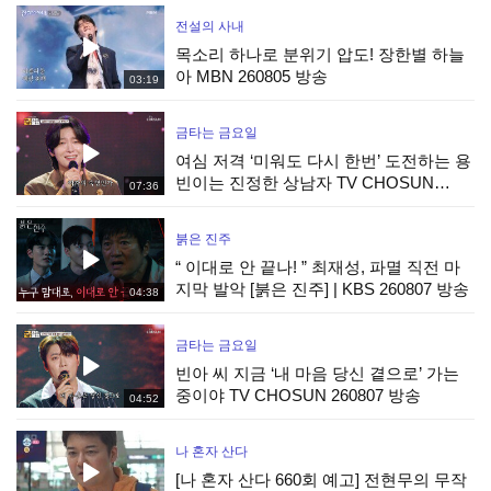
전설의 사내
목소리 하나로 분위기 압도! 장한별 하늘
아 MBN 260805 방송
03:19
금타는 금요일
여심 저격 ‘미워도 다시 한번’ 도전하는 용
빈이는 진정한 상남자 TV CHOSUN
07:36
260807 방송
붉은 진주
“ 이대로 안 끝나! ” 최재성, 파멸 직전 마
지막 발악 [붉은 진주] | KBS 260807 방송
04:38
금타는 금요일
빈아 씨 지금 ‘내 마음 당신 곁으로’ 가는
중이야 TV CHOSUN 260807 방송
04:52
나 혼자 산다
[나 혼자 산다 660회 예고] 전현무의 무작