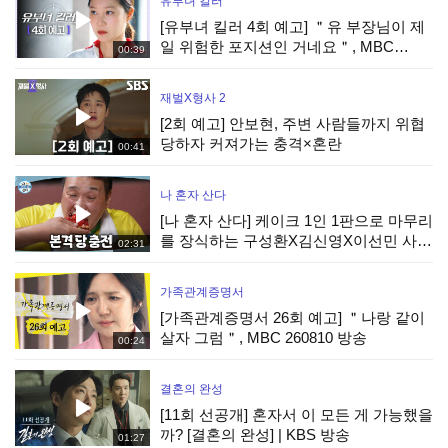
유부녀 킬러
[유부녀 킬러 4회 예고] ＂유 부장님이 제
일 위험한 포지션인 거네요＂, MBC
00:39
260808 방송
재벌X형사 2
[2회 예고] 안보현, 주변 사람들까지 위협
당하자 커져가는 충격×혼란
00:41
나 혼자 산다
[나 혼자 산다] 케이크 1인 1판으로 마무리
를 장식하는 구성환X김신영X이선민 사전
02:31
수요 조사까지 완벽하게!, MBC 260807
방송
가족관계증명서
[가족관계증명서 26회 예고] ＂나랑 같이
살자 그럼＂, MBC 260810 방송
00:24
결혼의 완성
[11회 선공개] 혼자서 이 모든 게 가능했을
까? [결혼의 완성] | KBS 방송
01:27