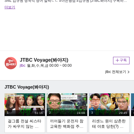
SNL 김규원 영국식 영어 실력ㄷㄷ #아는형님 #김규원 [JTBC봐야지] 구독하기 https://url.kr/q9raxe -…
더보기
JTBC Voyage(봐야지)
구독
jtbc
월,화,수,목,금 00:00 ~ 00:00
jtbc 전체보기
JTBC Voyage(봐야지)
1
2
3
51:16
24:09
29:45
걸그룹 전설 씨스타
끼어들기 운전자 참
리센느 원이 삼촌한
가 싸우지 않는 이
교육한 백화점 주차
테 야호 당한(?) 한
유｜아는 형님｜
요원ㅋㅋ | 한블리
문철 | 한블리 (한문