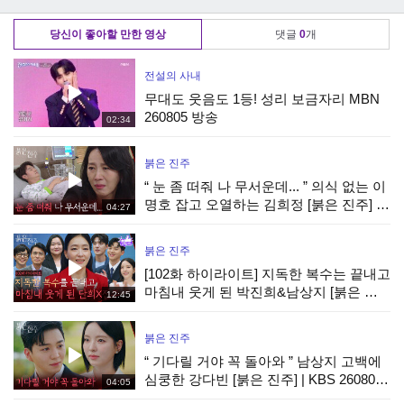
JTBC 260502 방송
(한문철의 블랙박스
철의 블랙박스 리
외
리뷰) | JTBC
뷰) | JTBC 260722
당신이 좋아할 만한 영상
댓글
0
개
251217 방송
방송
전설의 사내
무대도 웃음도 1등! 성리 보금자리 MBN
260805 방송
02:34
붉은 진주
“ 눈 좀 떠줘 나 무서운데... ” 의식 없는 이
명호 잡고 오열하는 김희정 [붉은 진주] |
04:27
KBS 260807 방송
붉은 진주
[102화 하이라이트] 지독한 복수는 끝내고
마침내 웃게 된 박진희&남상지 [붉은 진
12:45
주] | KBS 260807 방송
붉은 진주
“ 기다릴 거야 꼭 돌아와 ” 남상지 고백에
심쿵한 강다빈 [붉은 진주] | KBS 260807
04:05
방송