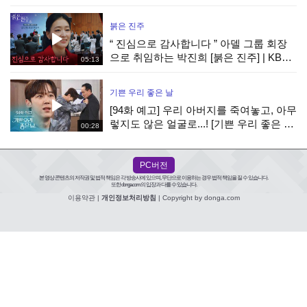
붉은 진주
“ 진심으로 감사합니다 ” 아델 그룹 회장
으로 취임하는 박진희 [붉은 진주] | KBS
05:13
260807 방송
기쁜 우리 좋은 날
[94화 예고] 우리 아버지를 죽여놓고, 아무
렇지도 않은 얼굴로...! [기쁜 우리 좋은 날]
00:28
| KBS 방송
PC버전
본 영상 콘텐츠의 저작권 및 법적 책임은 각 방송사에 있으며, 무단으로 이용하는 경우 법적 책임을 질 수 있습니다.
또한 donga.com의 입장과 다를 수 있습니다.
이용약관
|
개인정보처리방침
| Copyright by donga.com