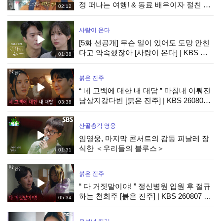
정 떠나는 여행! & 동료 배우이자 절친 현
02:12
봉식을 만난 박경혜, MBC 260814 방송
사랑이 온다
[5화 선공개] 무슨 일이 있어도 도망 안친
다고 약속했잖아 [사랑이 온다] | KBS 방
01:38
송
붉은 진주
“ 네 고백에 대한 내 대답 ” 마침내 이뤄진
남상지강다빈 [붉은 진주] | KBS 260807
03:38
방송
산골총각 영웅
임영웅, 마지막 콘서트의 감동 피날레 장
식한 ＜우리들의 블루스＞
01:31
붉은 진주
“ 다 거짓말이야! ” 정신병원 입원 후 절규
하는 천희주 [붉은 진주] | KBS 260807 방
05:34
송