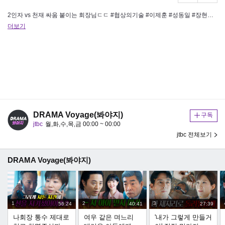
2인자 vs 천재 싸움 붙이는 회장님ㄷㄷ #협상의기술 #이제훈 #성동일 #장현성 [JTBC 드라마봐야지] 구독하기 https…
더보기
DRAMA Voyage(봐야지)
구독
jtbc
월,화,수,목,금 00:00 ~ 00:00
jtbc 전체보기
DRAMA Voyage(봐야지)
1
2
3
56:24
40:41
27:39
나회장 통수 제대로
여우 같은 며느리
'내가 그렇게 만들거