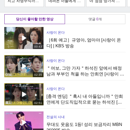
치고 차명주식까지
데려온 아들에게 경
야' 점점 망가져 가
싹 다 몰수한 전혜
고하는 회장님️｜신
는 전혜진 본 의사
진｜신입사원 강회
입사원 강회장｜
남편 반응｜신입사
장｜JTBC 260621
JTBC 260621 방송
원 강회장｜JTBC
당신이 좋아할 만한 영상
댓글
0
개
방송 외
외
260621 방송 외
사랑이 온다
［6회 예고］규영아, 엄마야 [사랑이 온
다] | KBS 방송
00:43
사랑이 온다
＂여보, 그만 가자＂하석진 앞에서 배정
남과 부부인 척을 하는 안희연 [사랑이 온
02:35
다] | KBS 260808 방송
사랑이 온다
[충격 엔딩] ＂혹시 내 아들입니까＂안희
연에게 단도직입적으로 묻는 하석진 [사
02:51
랑이 온다] | KBS 260808 방송
전설의 사내
무대도 웃음도 1등! 성리 보금자리 MBN