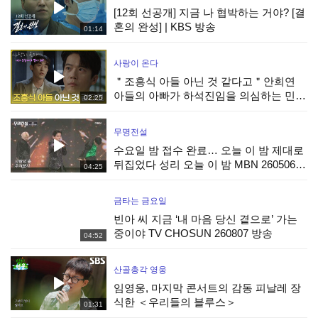
[12회 선공개] 지금 나 협박하는 거야? [결
혼의 완성] | KBS 방송
01:14
사랑이 온다
＂조흥식 아들 아닌 것 같다고＂안희연
아들의 아빠가 하석진임을 의심하는 민진
02:25
웅 [사랑이 온다] | KBS 260808 방송
무명전설
수요일 밤 접수 완료… 오늘 이 밤 제대로
뒤집었다 성리 오늘 이 밤 MBN 260506
04:25
방송
금타는 금요일
빈아 씨 지금 ‘내 마음 당신 곁으로’ 가는
중이야 TV CHOSUN 260807 방송
04:52
산골총각 영웅
임영웅, 마지막 콘서트의 감동 피날레 장
식한 ＜우리들의 블루스＞
01:31