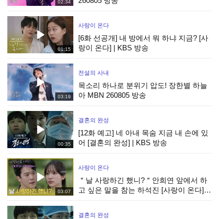
260805 방송
02:34
사랑이 온다
[6화 선공개] 내 방에서 뭐 하냐 지금? [사
랑이 온다] | KBS 방송
01:15
전설의 사내
목소리 하나로 분위기 압도! 장한별 하늘
아 MBN 260805 방송
03:19
결혼의 완성
[12화 예고] 네 아내 목숨 지금 내 손에 있
어 [결혼의 완성] | KBS 방송
00:35
사랑이 온다
＂날 사랑하긴 했니?＂안희연 앞에서 하
고 싶은 말을 참는 하석진 [사랑이 온다] |
03:07
KBS 260808 방송
결혼의 완성