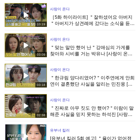
사랑이 온다
［5화 하이라이트] ＂잘하셨어요 아버지
＂아버지가 상견례에 갔다는 소식을 듣고
10:19
박유나를 찾아간 안희연 [사랑이 온다] |
KBS 260808 방송
사랑이 온다
＂맞는 말만 했어 난＂강애심의 가게를
찾아와 시비를 거는 박유나 [사랑이 온다]
03:09
| KBS 260808 방송
사랑이 온다
＂한규림 양다리였어?＂이주연에게 안희
연이 결혼했단 사실을 알리는 민진웅 [사
03:18
랑이 온다] | KBS 260808 방송
사랑이 온다
＂진짜로 아무 짓도 안 했어?＂미람이 말
해준 사실을 믿지 못하는 하석진 [사랑이
02:38
온다] | KBS 260808 방송
유부녀 킬러
[유부녀 킬러 5회 예고] ＂율이가 없어졌