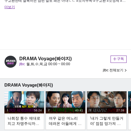
구교환한테 열폭하는 남편 말로 패는 아내ㄷㄷ #모자무싸 #구교환 #오정세 #강말금 #모두가자신의무가치함과싸우고있다 [JTBC…
더보기
DRAMA Voyage(봐야지)
구독
jtbc
월,화,수,목,금 00:00 ~ 00:00
jtbc 전체보기
DRAMA Voyage(봐야지)
1
2
3
56:24
40:41
27:39
나회장 통수 제대로
여우 같은 며느리
'내가 그렇게 만들거
치고 차명주식까지
데려온 아들에게 경
야' 점점 망가져 가
싹 다 몰수한 전혜
고하는 회장님️｜신
는 전혜진 본 의사