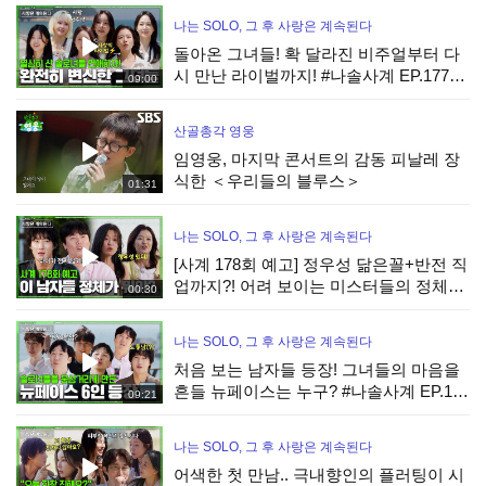
나는 SOLO, 그 후 사랑은 계속된다
돌아온 그녀들! 확 달라진 비주얼부터 다
시 만난 라이벌까지! #나솔사계 EP.177ㅣ
09:00
SBS PLUS X ENAㅣ목요일 밤 10시 30분
산골총각 영웅
임영웅, 마지막 콘서트의 감동 피날레 장
식한 ＜우리들의 블루스＞
01:31
나는 SOLO, 그 후 사랑은 계속된다
[사계 178회 예고] 정우성 닮은꼴+반전 직
업까지?! 어려 보이는 미스터들의 정체
00:30
는? #나솔사계 EP.178ㅣSBS PLUS X
ENAㅣ목요일 밤 10시 30분
나는 SOLO, 그 후 사랑은 계속된다
처음 보는 남자들 등장! 그녀들의 마음을
흔들 뉴페이스는 누구? #나솔사계 EP.177
09:21
ㅣSBS PLUS X ENAㅣ목요일 밤 10시 30
분
나는 SOLO, 그 후 사랑은 계속된다
어색한 첫 만남.. 극내향인의 플러팅이 시