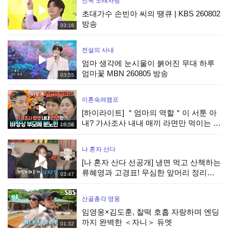
전국 노래자랑
초대가수 손빈아 씨의 땡큐 | KBS 260802
방송
03:16
전설의 사내
엄마 생각에 눈시울이 붉어진 무대 하루
엄마꽃 MBN 260805 방송
03:55
이혼숙려캠프
[하이라이트] ＂엄마의 역할＂이 서툰 아
내? 가사조사 내내 매끼 라면만 먹이는 부
19:56
부에 분노하는 서장훈 | JTBC 260806 방
송
나 혼자 산다
[나 혼자 산다 선공개] 냉면 먹고 산책하는
류혜영과 고경표! 무심한 앞머리 정리로
03:47
심쿵 유발🥰, MBC 260807 방송
산골총각 영웅
임영웅×김도훈, 찰떡 호흡 자랑하며 엔딩
까지 완벽한 ＜자니＞ 듀엣
01:32