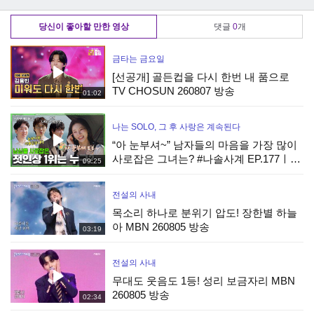
진｜신입사원 강회
입사원 강회장｜
남편 반응｜신입사
장｜JTBC 260621
JTBC 260621 방송
원 강회장｜JTBC
당신이 좋아할 만한 영상
댓글
0
개
방송 외
외
260621 방송 외
금타는 금요일
[선공개] 골든컵을 다시 한번 내 품으로
TV CHOSUN 260807 방송
01:02
나는 SOLO, 그 후 사랑은 계속된다
“아 눈부셔~” 남자들의 마음을 가장 많이
사로잡은 그녀는? #나솔사계 EP.177ㅣ
09:25
SBS PLUS X ENAㅣ목요일 밤 10시 30분
전설의 사내
목소리 하나로 분위기 압도! 장한별 하늘
아 MBN 260805 방송
03:19
전설의 사내
무대도 웃음도 1등! 성리 보금자리 MBN
260805 방송
02:34