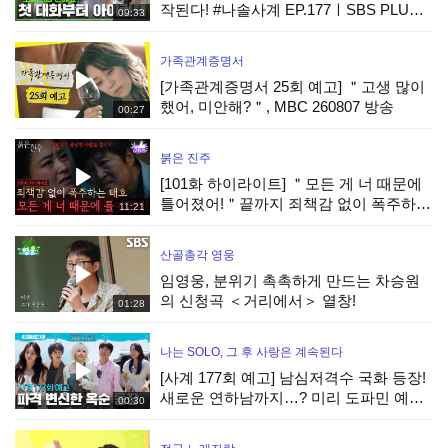
작된다! #나솔사계 EP.177ㅣSBS PLUS X
09:33
ENAㅣ목요일 밤 10시 30분
가족관계증명서
[가족관계증명서 25회 예고] ＂고생 많이
했어, 미안해?＂, MBC 260807 방송
00:27
붉은 진주
[101화 하이라이트] ＂모든 게 너 때문에
틀어졌어!＂끝까지 죄책감 없이 폭주하는
11:21
최재성 [붉은 진주] | KBS 260806 방송
산골총각 영웅
임영웅, 분위기 촉촉하게 만드는 차승원
의 신청곡 ＜거리에서＞ 열창!
01:28
나는 SOLO, 그 후 사랑은 계속된다
[사계 177회 예고] 남심저격수 국화 등장!
새로운 연하남까지…? 미리 도파민 예약!
00:30
#나솔사계 EP.177ㅣSBS PLUS X ENAㅣ
목요일 밤 10시 30분