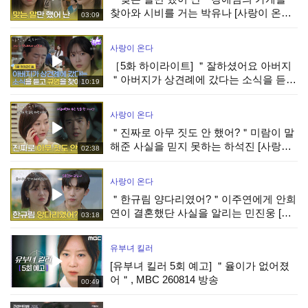
찾아와 시비를 거는 박유나 [사랑이 온다]
03:09
| KBS 260808 방송
사랑이 온다
［5화 하이라이트] ＂잘하셨어요 아버지
＂아버지가 상견례에 갔다는 소식을 듣고
10:19
박유나를 찾아간 안희연 [사랑이 온다] |
KBS 260808 방송
사랑이 온다
＂진짜로 아무 짓도 안 했어?＂미람이 말
해준 사실을 믿지 못하는 하석진 [사랑이
02:38
온다] | KBS 260808 방송
사랑이 온다
＂한규림 양다리였어?＂이주연에게 안희
연이 결혼했단 사실을 알리는 민진웅 [사
03:18
랑이 온다] | KBS 260808 방송
유부녀 킬러
[유부녀 킬러 5회 예고] ＂율이가 없어졌
어＂, MBC 260814 방송
00:49