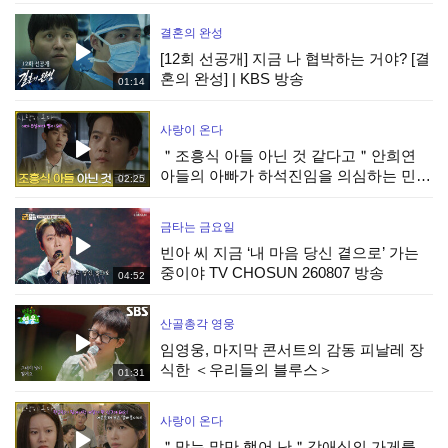
결혼의 완성
[12회 선공개] 지금 나 협박하는 거야? [결
혼의 완성] | KBS 방송
01:14
사랑이 온다
＂조흥식 아들 아닌 것 같다고＂안희연
아들의 아빠가 하석진임을 의심하는 민진
02:25
웅 [사랑이 온다] | KBS 260808 방송
금타는 금요일
빈아 씨 지금 ‘내 마음 당신 곁으로’ 가는
중이야 TV CHOSUN 260807 방송
04:52
산골총각 영웅
임영웅, 마지막 콘서트의 감동 피날레 장
식한 ＜우리들의 블루스＞
01:31
사랑이 온다
＂맞는 말만 했어 난＂강애심의 가게를