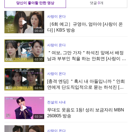
당신이 좋아할 만한 영상
댓글
0
개
사랑이 온다
［6회 예고］규영아, 엄마야 [사랑이 온
다] | KBS 방송
00:43
사랑이 온다
＂여보, 그만 가자＂하석진 앞에서 배정
남과 부부인 척을 하는 안희연 [사랑이 온
02:35
다] | KBS 260808 방송
사랑이 온다
[충격 엔딩] ＂혹시 내 아들입니까＂안희
연에게 단도직입적으로 묻는 하석진 [사
02:51
랑이 온다] | KBS 260808 방송
전설의 사내
무대도 웃음도 1등! 성리 보금자리 MBN
260805 방송
02:34
사랑이 온다