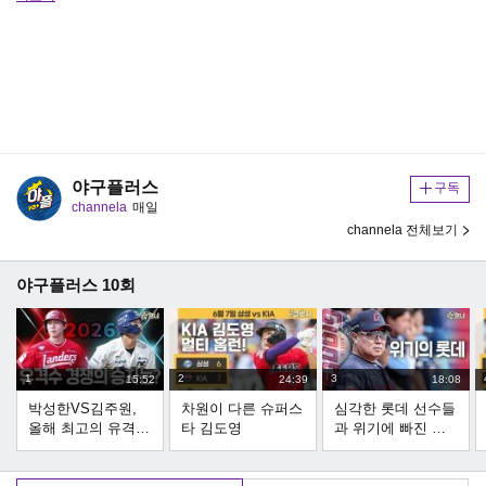
야구플러스
구독
channela
매일
channela 전체보기
야구플러스 10회
1
2
3
15:52
24:39
18:08
박성한VS김주원,
차원이 다른 슈퍼스
심각한 롯데 선수들
올해 최고의 유격수
타 김도영
과 위기에 빠진 김
는 누구?
태형 감독