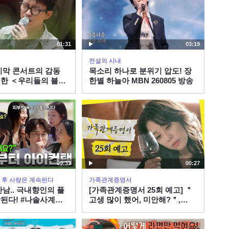
[선공개] 국민 배우 남궁민
VS 예능 대세 김원훈, 요리
하다 불 붙은 섹시 대결! 요
02:19
섹남 대회(?)의 승자는? |
01:31
03:19
KBS 방송
[329회 예고] 짜증 MAX 사
전설의 사내
춘기 소녀 사랑이와 왁자지
지막 콘서트의 감동
목소리 하나로 분위기 압도! 장
껄 이정현네의 대환장 생일
한 ＜우리들의 블루
한별 하늘아 MBN 260805 방송
00:57
파티 | KBS 방송
[선공개] 엄마 키만큼 자란
추블리 사랑이의 사춘기!
갑작스런 눈물에 당황한 시
03:32
호 | KBS 방송
[330회 예고] 용빈&혁진&
09:33
00:27
빈아 트로트92즈의 환승연
애와 야노시호 모녀의 성향
 그 후 사랑은 계속된다
가족관계증명서
00:53
차이 극복기 | KBS 방송
만남.. 극내향인의 플
[가족관계증명서 25회 예고] ＂
된다! #나솔사계
고생 많이 했어, 미안해?＂,
[선공개] 14살 사랑이,
BS PLUS X ENAㅣ
MBC 260807 방송
172cm에 몸무게가 무려..?
0시 30분
엄마 야노시호 DNA의 위엄