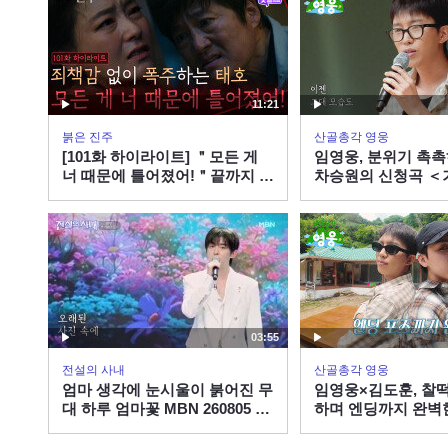
11:21
붉은 진주
산골총각 영웅
[101화 하이라이트] ＂모든 게
임영웅, 분위기 촉
너 때문에 틀어졌어!＂끝까지 죄
차승원의 신청곡 
책감 없이 폭주하는 최재성 [붉
열창!
은 진주] | KBS 260806 방송
03:55
전설의 사내
산골총각 영웅
엄마 생각에 눈시울이 붉어진 무
임영웅×김도훈, 찰떡
대 하루 엄마꽃 MBN 260805 방
하며 엔딩까지 완벽
송
듀엣