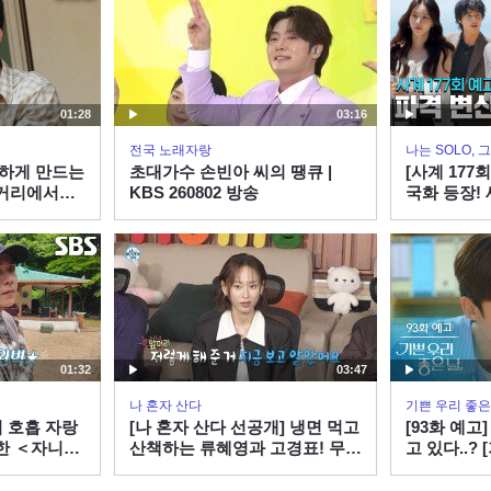
01:28
03:16
전국 노래자랑
나는 SOLO,
촉하게 만드는
초대가수 손빈아 씨의 땡큐 |
[사계 177
＜거리에서＞
KBS 260802 방송
국화 등장!
지…? 미리
사계 EP.17
ENAㅣ목요일
01:32
03:47
나 혼자 산다
기쁜 우리 좋은
 호흡 자랑
[나 혼자 산다 선공개] 냉면 먹고
[93화 예고
한 ＜자니＞
산책하는 류혜영과 고경표! 무심
고 있다..? 
한 앞머리 정리로 심쿵 유발🥰,
KBS 방송
MBC 260807 방송