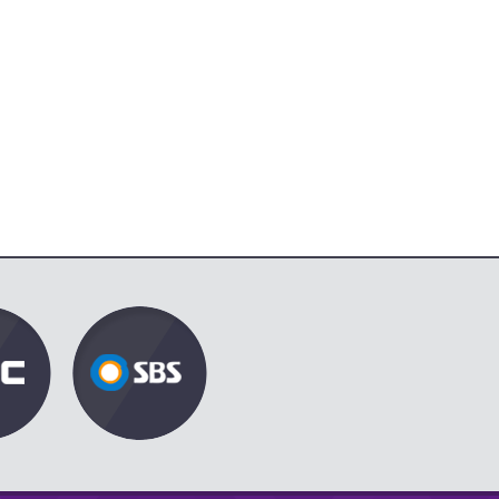
프 등장 [신상출시 편스토
00:51
랑] | KBS 방송