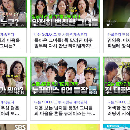
09:25
09:00
은 계속된다
나는 SOLO, 그 후 사랑은 계속된다
산골총각 영웅
들의 마음을
돌아온 그녀들! 확 달라진 비주
임영웅, 마
그녀는? #
얼부터 다시 만난 라이벌까지! #
피날레 장식
BS PLUS
나솔사계 EP.177ㅣSBS PLUS
스＞
0시 30분
X ENAㅣ목요일 밤 10시 30분
00:30
09:21
은 계속된다
나는 SOLO, 그 후 사랑은 계속된다
나는 SOLO,
 정우성 닮은
처음 보는 남자들 등장! 그녀들
어색한 첫 
 어려 보이
의 마음을 흔들 뉴페이스는 누
러팅이 시작
는? #나솔사
구? #나솔사계 EP.177ㅣSBS
EP.177ㅣS
US X ENA
PLUS X ENAㅣ목요일 밤 10시
목요일 밤 1
0분
30분