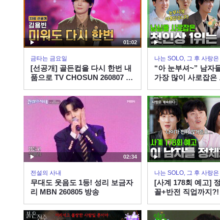
01:02
금타는 금요일
나는 SOLO, 그 후 사랑
[선공개] 골든컵을 다시 한번 내
“아 눈부셔~” 남자
품으로 TV CHOSUN 260807 방
가장 많이 사로잡은 
송
나솔사계 EP.177ㅣS
X ENAㅣ목요일 밤 1
02:34
전설의 사내
나는 SOLO, 그 후 사랑
무대도 웃음도 1등! 성리 보금자
[사계 178회 예고]
리 MBN 260805 방송
꼴+반전 직업까지?!
는 미스터들의 정체
계 EP.178ㅣSBS PL
ㅣ목요일 밤 10시 3