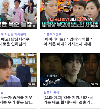
01:45
| KBS 방송
[331회 예고] 편스토랑에
등장한 하석진! 그리고 운
전 연수 중 남편의 잔소리
00:53
00:30
19:56
에 폭발한 이정현?! | KBS
방송
 그 후 사랑은 계속된다
이혼숙려캠프
[선공개] 열무 사러 나왔다
회 예고] 남심저격수
[하이라이트] ＂엄마의 역할＂
가 영원히 직진만 하는 이
 새로운 연하남까
이 서툰 아내? 가사조사 내내 매
정현. 7년 만의 운전.. 집에
 도파민 예약! #나솔
03:40
끼 라면만 먹이는 부부에 분노하
는 갈 수 있을까 | KBS 방송
7ㅣSBS PLUS X
는 서장훈 | JTBC 260806 방송
 밤 10시 30분
[332회 예고] 윤주모를 찾
아간 이찬원! 그리고 가수
지승현&프로듀서 영탁의
00:54
고된 떡볶이 음원 녹음 현
장! | KBS 방송
[선공개] 이찬원을 심쿵하
00:28
00:35
게 한 그녀?! “잃어버린 누
 날
결혼의 완성
나를 찾은 느낌🩷” | KBS 방
01:27
] 누군가 증거를 지우
[11화 예고] 약속 지켜. 네가 시
송
[기쁜 우리 좋은 날] |
키는 대로 할 테니까 [결혼의 완
성] | KBS 방송
[49회 예고] ☆추석맞이 초
특급개스팅☆ 역대급 편셰