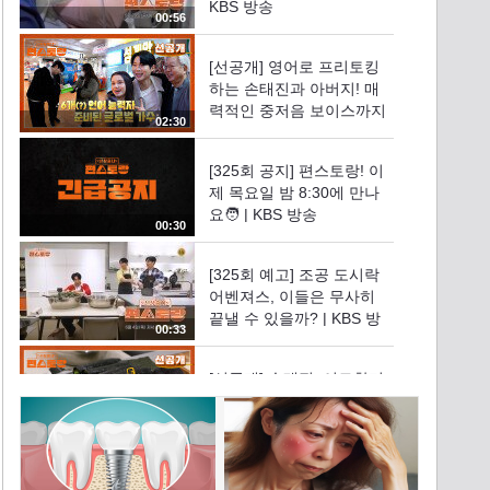
KBS 방송
00:56
[선공개] 영어로 프리토킹
하는 손태진과 아버지! 매
력적인 중저음 보이스까지
02:30
똑닮은 父子 | KBS 방송
[325회 공지] 편스토랑! 이
제 목요일 밤 8:30에 만나
요🧑‍ | KBS 방송
00:30
[325회 예고] 조공 도시락
어벤져스, 이들은 무사히
끝낼 수 있을까? | KBS 방
00:33
송
[선공개] 손태진, 이모할머
니 심수봉 위한 김밥 50인
분 선물 (태진원 형제X에녹
03:19
크로스) | KBS 방송
[326회 예고] 농촌 생활을