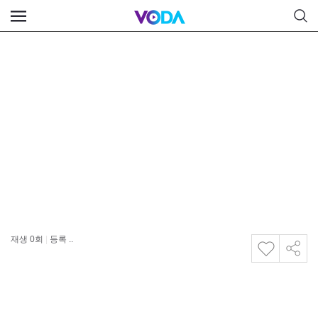
재생
0
회
|
등록 ..