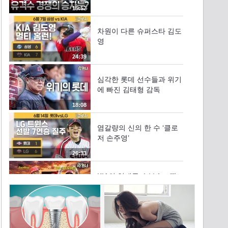
15:52
차원이 다른 슈퍼스타 김도
영
24:39
심각한 롯데 선수들과 위기
에 빠진 김태형 감독
18:08
염갈량의 신의 한 수 ‘클로
저 손주영’
26:33
KIA의 역대급 승부수…꽝
일까? 대박일까?
16:46
두산에 나타난 어린 괴물