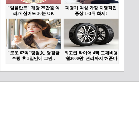
‘완성현 투수’ 최민석
13:08
롯데가 달라졌다!…내용까
지 완벽한 5연승
21:43
돌아온 삼성의 영웅, 유격
수로 파격 변신
07:40
스스로 가치를 증명한 KIA
카스트로
12:38
삼성의 계절 뜨거운 여
름!…파죽의 4연승
16:05