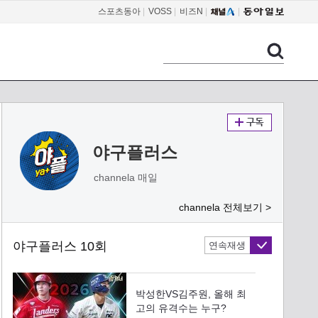
스포츠동아
|
VOSS
|
비즈N
|
야구플러스
channela 매일
channela 전체보기 >
야구플러스 10회
연속재생
박성한VS김주원, 올해 최
고의 유격수는 누구?