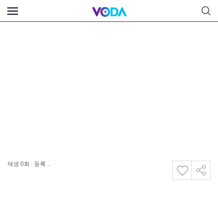
재생
0
회
|
등록 ..