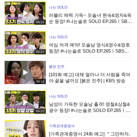
나는 SOLO
러블리 매력 가득~ 모솔녀 현숙&영자&옥
순 등장! #나는솔로 SOLO EP.265ㅣSBS
09:16
PLUS X ENAㅣ수요일 밤 10시 30분
나는 SOLO
여심 저격 예약! 모솔남 영식&영수&영호
등장! #나는솔로 SOLO EP.265ㅣSBS
08:20
PLUS X ENAㅣ수요일 밤 10시 30분
붉은 진주
[101화 예고] 대체 얼마나 더 사람을 죽여
야 끝을 낼까요 [붉은 진주] | KBS 방송
00:18
나는 SOLO
남성미 가득한 모솔남 출격! 영철&상철&
광수 등장! #나는솔로 SOLO EP.265ㅣ
09:22
SBS PLUS X ENAㅣ수요일 밤 10시 30분
가족관계증명서
[가족관계증명서 24회 예고] ＂그만하자,