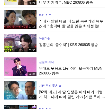
너무 지겨워＂, MBC 260806 방송
00:24
붉은 진주
＂네가 말한 대로 이 또한 복수라면 복수
겠네＂충격에 할 말을 잃은 최재성 [붉은
03:15
진주] | KBS 260805 방송
아침마당
김용빈의 ‘금수저’ | KBS 260805 방송
03:55
전설의 사내
무대도 웃음도 1등! 성리 보금자리 MBN
260805 방송
02:34
기쁜 우리 좋은 날
[92화 예고] 네 딸 인생은 이제 네가 어떻
게 하느냐에 따라 달린 거야 [기쁜 우리 좋
00:30
은 날] | KBS 방송