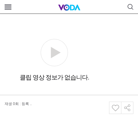
재생
0
회
|
등록 ..