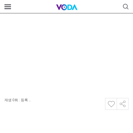
재생
0
회
|
등록 ..