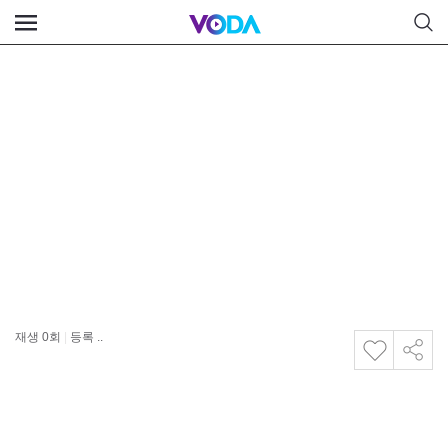
재생
0
회
|
등록 ..