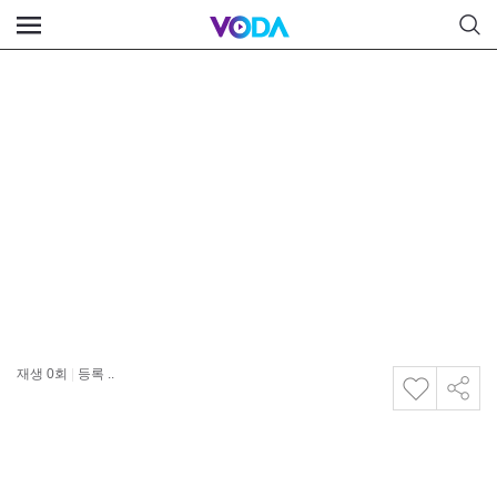
재생
0
회
|
등록 ..