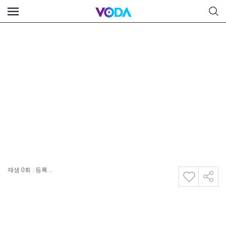
재생
0
회
|
등록 ..