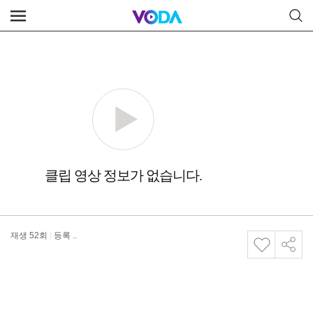
재생
52
회
|
등록 ..