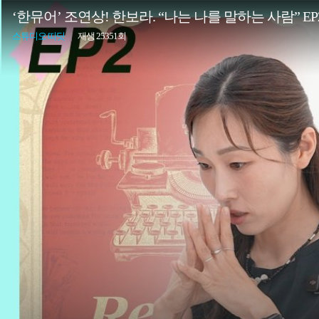
‘한뮤어’ 조연상! 한보라. “나는 나를 말하는 사람” EP
스튜디오 띠딧
|
재생 25351회