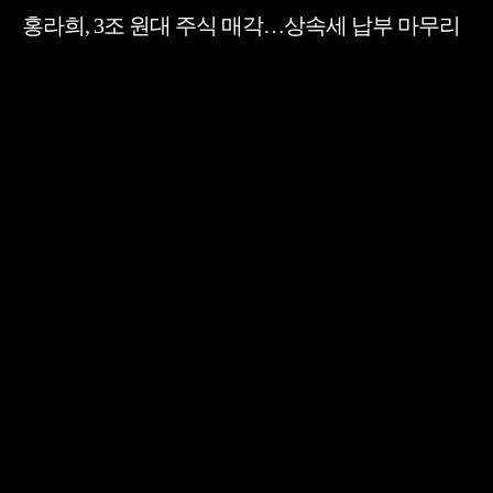
홍라희, 3조 원대 주식 매각…상속세 납부 마무리