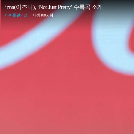
izna(이즈나), ‘Not Just Pretty’ 수록곡 소개
아이돌 편의점
|
재생 10863회