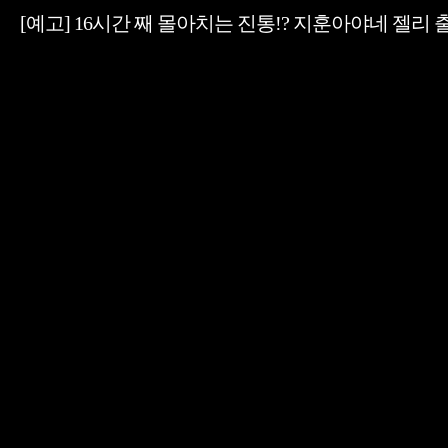
[예고] 16시간 째 몰아치는 진통!? 지훈아야네 젤리