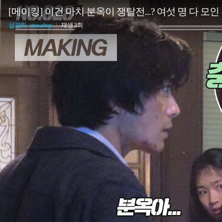
[메이킹] 이건 마치 분옥이 쟁탈전...? 여섯 명 다 모인 혼란
설강화 : snowdrop
|
재생 3회