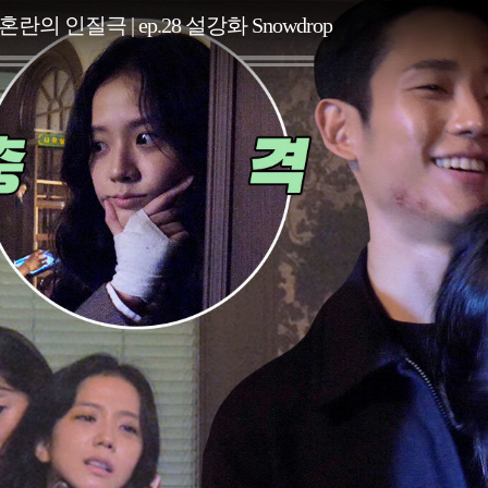
의 인질극 | ep.28 설강화 Snowdrop