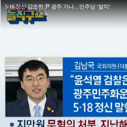
5·18 정신 강조한 尹 광주 가나…민주당 ‘발칵’
김진의 돌직구 쇼
|
재생 8회