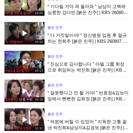
“ 기다릴 거야 꼭 돌아와 ” 남상지 고백에
심쿵한 강다빈 [붉은 진주] | KBS 260807
04:05
방송
붉은 진주
“ 다 거짓말이야! ” 정신병원 입원 후 절규
하는 천희주 [붉은 진주] | KBS 260807 방
05:34
송
붉은 진주
“ 진심으로 감사합니다 ” 아델 그룹 회장
으로 취임하는 박진희 [붉은 진주] | KBS
05:13
260807 방송
붉은 진주
“ 잘못했다고 안 할 거야! ” 반효정&김보미
앞에서 뻔뻔한 김희정 [붉은 진주] | KBS
03:16
260807 방송
붉은 진주
“ 덕분에 버틸 수 있었어 ” 지독한 고통 끝
낸 박진희&남상지&김경보 [붉은 진주] |
02:31