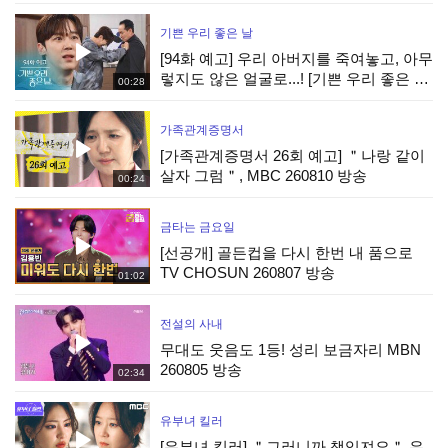
KBS 260807 방송
기쁜 우리 좋은 날
[94화 예고] 우리 아버지를 죽여놓고, 아무
렇지도 않은 얼굴로...! [기쁜 우리 좋은 날]
00:28
| KBS 방송
가족관계증명서
[가족관계증명서 26회 예고] ＂나랑 같이
살자 그럼＂, MBC 260810 방송
00:24
금타는 금요일
[선공개] 골든컵을 다시 한번 내 품으로
TV CHOSUN 260807 방송
01:02
전설의 사내
무대도 웃음도 1등! 성리 보금자리 MBN
260805 방송
02:34
유부녀 킬러
[유부녀 킬러] ＂그러니까 책임져요＂ 우