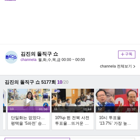
김진의 돌직구 쇼
구독
channela
월,화,수,목,금 00:00 ~ 00:00
channela 전체보기
김진의 돌직구 쇼 5177회
10
/20
10
11
12
:48
01:36
01:44
01:37
단일화는 없었다…
10%p 뛴 전북 사전
10시 투표율
경
평택을 ‘5파전’ 승자
투표율…뜨거운 텃
‘13.7%’ 가장 높은
는?
밭 싸움
대구…‘샤이 지지
자’의 선택은?