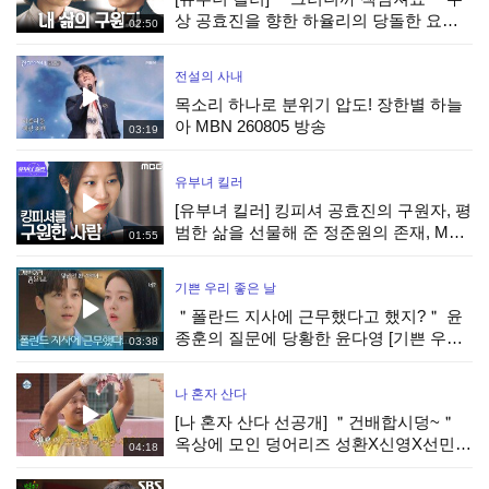
상 공효진을 향한 하율리의 당돌한 요구,
02:50
MBC 260807 방송
전설의 사내
목소리 하나로 분위기 압도! 장한별 하늘
아 MBN 260805 방송
03:19
유부녀 킬러
[유부녀 킬러] 킹피셔 공효진의 구원자, 평
범한 삶을 선물해 준 정준원의 존재, MBC
01:55
260807 방송
기쁜 우리 좋은 날
＂폴란드 지사에 근무했다고 했지?＂ 윤
종훈의 질문에 당황한 윤다영 [기쁜 우리
03:38
좋은 날] | KBS 260807 방송
나 혼자 산다
[나 혼자 산다 선공개] ＂건배합시덩~＂
옥상에 모인 덩어리즈 성환X신영X선민
04:18
노릇노릇하게 익어가는 한우, MBC
260807 방송