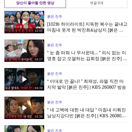
당신이 좋아할 만한 영상
댓글
0
개
붉은 진주
[102화 하이라이트] 지독한 복수는 끝내고
마침내 웃게 된 박진희&남상지 [붉은 진
12:45
주] | KBS 260807 방송
붉은 진주
“ 눈 좀 떠줘 나 무서운데... ” 의식 없는 이
명호 잡고 오열하는 김희정 [붉은 진주] |
04:27
KBS 260807 방송
붉은 진주
“ 이대로 안 끝나! ” 최재성, 파멸 직전 마
지막 발악 [붉은 진주] | KBS 260807 방송
04:38
붉은 진주
“ 네 고백에 대한 내 대답 ” 마침내 이뤄진
남상지강다빈 [붉은 진주] | KBS 260807
03:38
방송
붉은 진주