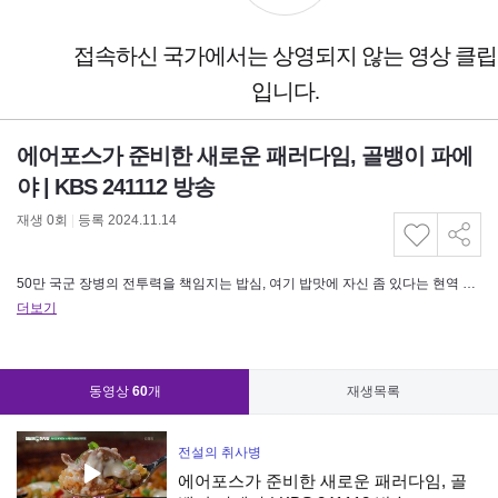
에어포스가 준비한 새로운 패러다임, 골뱅이 파에
야 | KBS 241112 방송
재생
0
회
|
등록 2024.11.14
50만 국군 장병의 전투력을 책임지는 밥심, 여기 밥맛에 자신 좀 있다는 현역 취사병들이 모였다. 뜨거운 열정과 끈끈한 전우애로 똘똘 뭉친 육·해·공 대표 취사병들의 치열한 조리 전투가 시작된다!
더보기
동영상
60
개
재생목록
전설의 취사병
에어포스가 준비한 새로운 패러다임, 골