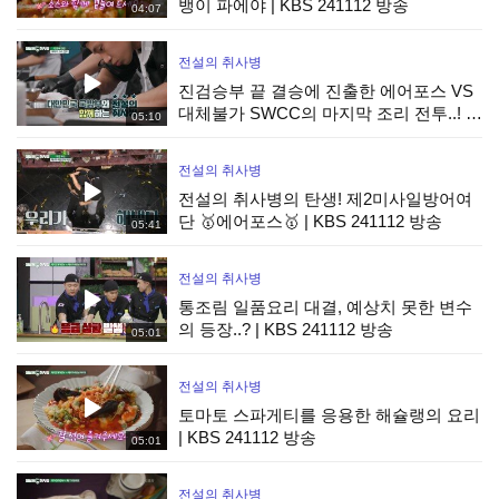
뱅이 파에야 | KBS 241112 방송
04:07
전설의 취사병
진검승부 끝 결승에 진출한 에어포스 VS
대체불가 SWCC의 마지막 조리 전투..! |
05:10
KBS 241112 방송
전설의 취사병
전설의 취사병의 탄생! 제2미사일방어여
단 🥇에어포스🥇 | KBS 241112 방송
05:41
전설의 취사병
통조림 일품요리 대결, 예상치 못한 변수
의 등장..? | KBS 241112 방송
05:01
전설의 취사병
토마토 스파게티를 응용한 해슐랭의 요리
| KBS 241112 방송
05:01
전설의 취사병