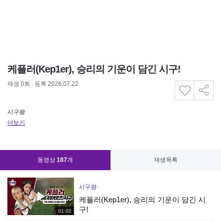
케플러(Kep1er), 승리의 기운이 담긴 시구!
재생
0
회
|
등록 2026.07.22
시구왕
더보기
동영상
187
개
재생목록
시구왕
케플러(Kep1er), 승리의 기운이 담긴 시
구!
01:02