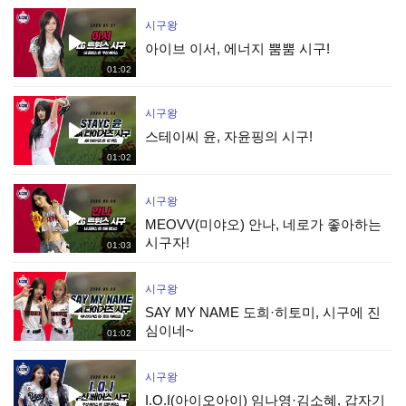
시구왕
아이브 이서, 에너지 뿜뿜 시구!
01:02
시구왕
스테이씨 윤, 자윤핑의 시구!
01:02
시구왕
MEOVV(미야오) 안나, 네로가 좋아하는
시구자!
01:03
시구왕
SAY MY NAME 도희·히토미, 시구에 진
심이네~
01:02
시구왕
I.O.I(아이오아이) 임나영·김소혜, 갑자기