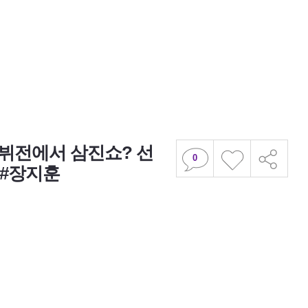
데뷔전에서 삼진쇼? 선
0
 #장지훈