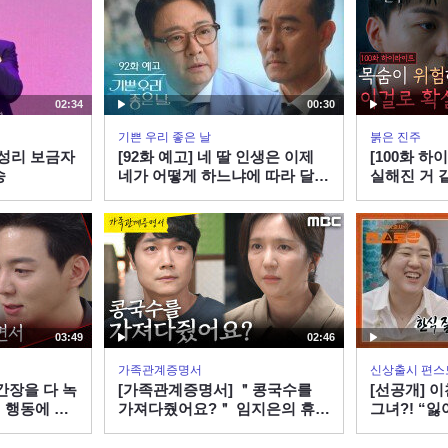
02:34
00:30
기쁜 우리 좋은 날
붉은 진주
 성리 보금자
[92화 예고] 네 딸 인생은 이제
[100화 하
송
네가 어떻게 하느냐에 따라 달린
실해진 거 
거야 [기쁜 우리 좋은 날] | KBS
이 먼 최재
방송
진 강다빈 [
260805 방
03:49
02:46
가족관계증명서
신상출시 편스
간장을 다 녹
[가족관계증명서] ＂콩국수를
[선공개] 
 행동에 울
가져다줬어요?＂ 임지은의 휴대
그녀?! “
진주] |
폰을 본 서도영, MBC 260805 방
느낌🩷” | 
송