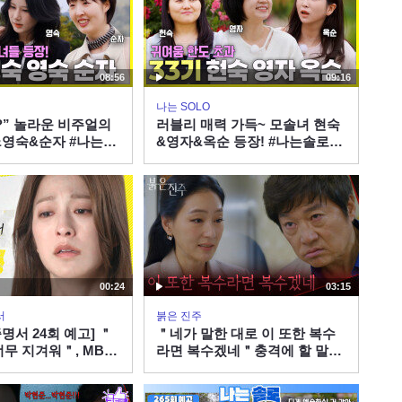
08:56
09:16
나는 SOLO
?” 놀라운 비주얼의
러블리 매력 가득~ 모솔녀 현숙
&영숙&순자 #나는솔
&영자&옥순 등장! #나는솔로
P.265ㅣSBS PLUS
SOLO EP.265ㅣSBS PLUS X
요일 밤 10시 30분
ENAㅣ수요일 밤 10시 30분
00:24
03:15
서
붉은 진주
명서 24회 예고] ＂
＂네가 말한 대로 이 또한 복수
너무 지겨워＂, MBC
라면 복수겠네＂충격에 할 말을
송
잃은 최재성 [붉은 진주] | KBS
260805 방송