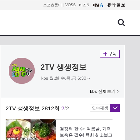
스포츠동아
|
VOSS
|
비즈N
|
2TV 생생정보
kbs 월,화,수,목,금 6:30 ~
kbs 전체보기 >
2TV 생생정보 2812회
2
/
2
연속재생
결정적 한 수: 여름날, 기력
보충은 필수! 육회 & 소불고