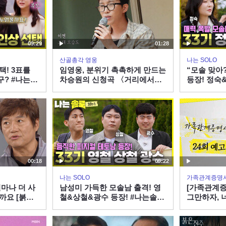
09:29
01:28
산골총각 영웅
나는 SOLO
택! 3표를
임영웅, 분위기 촉촉하게 만드는
“모솔 맞아
구? #나는솔
차승원의 신청곡 〈거리에서〉
등장! 정숙
SBS PLUS
열창!
로 SOLO E
0시 30분
X ENAㅣ수
00:18
09:22
나는 SOLO
가족관계증명
얼마나 더 사
남성미 가득한 모솔남 출격! 영
[가족관계증
까요 [붉은
철&상철&광수 등장! #나는솔로
그만하자, 
SOLO EP.265ㅣSBS PLUS X
260806 방
ENAㅣ수요일 밤 10시 30분