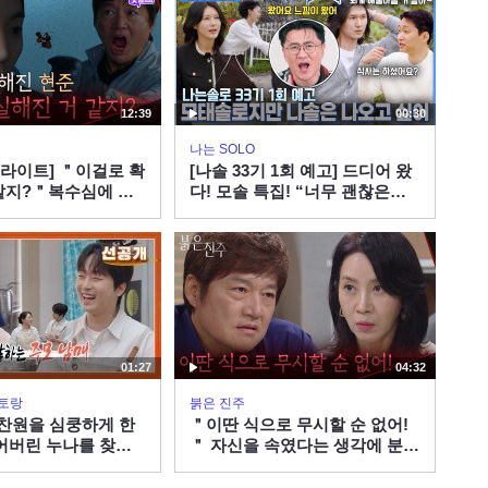
12:39
00:30
나는 SOLO
이라이트] ＂이걸로 확
[나솔 33기 1회 예고] 드디어 왔
같지?＂복수심에 눈
다! 모솔 특집! “너무 괜찮은데?
성으로 목숨이 위험해
VS 모태솔로 맞네” 극과극 매력
붉은 진주] | KBS
개봉박두! #나는솔로 EP.265ㅣ
송
SBS PLUS X ENAㅣ수요일 밤
01:27
04:32
토랑
붉은 진주
이찬원을 심쿵하게 한
＂이딴 식으로 무시할 순 없어!
잃어버린 누나를 찾은
＂ 자신을 속였다는 생각에 분노
KBS 방송
에 휩싸인 최재성 [붉은 진주] |
KBS 260805 방송