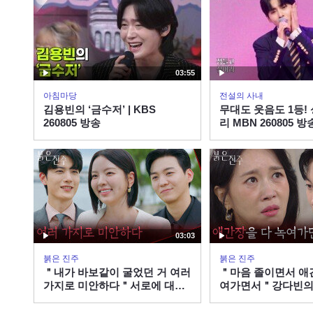
03:55
아침마당
전설의 사내
김용빈의 ‘금수저’ | KBS
무대도 웃음도 1등!
260805 방송
리 MBN 260805 방
03:03
붉은 진주
붉은 진주
＂내가 바보같이 굴었던 거 여러
＂마음 졸이면서 애
가지로 미안하다＂서로에 대한
여가면서＂강다빈의
감정들을 풀어가는 김경보&강
분 터진 김희정 [붉은 
다빈 [붉은 진주] | KBS 260805
KBS 260805 방송