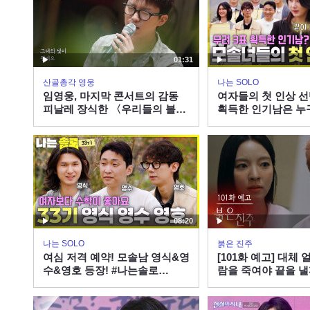
01:31
산골총각 영웅
나는 SOLO
임영웅, 마지막 콘서트의 감동
여자들의 첫 인상 선
피날레 장식한 〈우리들의 블루
획득한 인기남은 누
스〉
로 SOLO EP.265ㅣ
X ENAㅣ수요일 밤 1
08:20
나는 SOLO
붉은 진주
여심 저격 예약! 모솔남 영식&영
[101화 예고] 대체 
수&영호 등장! #나는솔로
람을 죽여야 끝을 낼
SOLO EP.265ㅣSBS PLUS X
진주] | KBS 방송
ENAㅣ수요일 밤 10시 30분