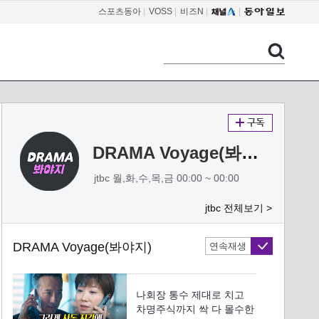
스포츠동아
|
VOSS
|
비즈N
|
DRAMA Voyage(봐야지)
jtbc 월,화,수,목,금 00:00 ~ 00:00
jtbc 전체보기 >
DRAMA Voyage(봐야지)
연속재생
나회장 통수 제대로 치고
차명주식까지 싹 다 몰수한