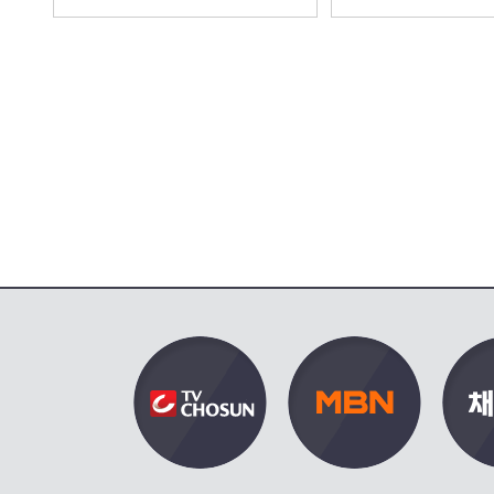
숨긴 박유나 [사랑이 온다] |
는 권해효 [사랑이 온다
KBS 260808 방송
260808 방송