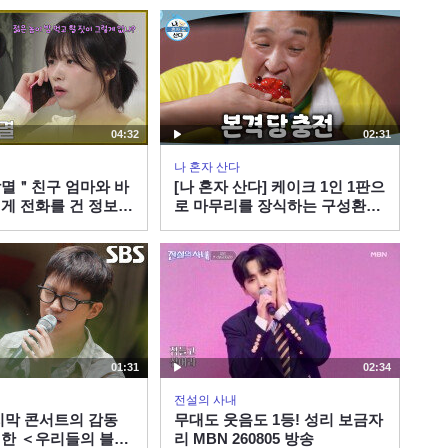
26:20
송
KBS 260808 방송
｜JTBC 260705 방송 외
＂아버님을 당신 손에 또
잃을 순 없잖아＂ 전혜진
바로잡으려 회장님 살리기
38:54
에 사활을 건 권해성｜신입
사원 강회장｜JTBC
04:32
02:31
반격 ＂괜찮겠어? 나한테
260705 방송 외
이래도＂ 자신을 죽인 이서
나 혼자 산다
안에게 그대로 되갚아주는
멸＂친구 엄마와 바
[나 혼자 산다] 케이크 1인 1판으
18:45
이준영ㄷㄷ｜신입사원 강
게 전화를 건 정보민
로 마무리를 장식하는 구성환X
회장｜JTBC 260705 방송
 | KBS 260808 방
김신영X이선민 사전 수요 조사
나한테 뒤집어씌우는 네가
외
까지 완벽하게!, MBC 260807
쓰레기지 할 말 다하는 옹
방송
성우의 1~8화 반전 모먼트
36:33
｜열여덟의 순간｜JTBC
190910 방송 외
＂진정으로 부끄러운 줄 아
세요＂ 환자 목숨 가지고
01:31
02:34
장난치는 의사들 참교육 들
36:02
어간 조승우 | 라이프 |
전설의 사내
JTBC 180820 방송 외
지막 콘서트의 감동
무대도 웃음도 1등! 성리 보금자
🧠싸이코패스 풀장착🧠 안
한 ＜우리들의 블루
리 MBN 260805 방송
보현 폭주 연기ㄷㄷ 질투에