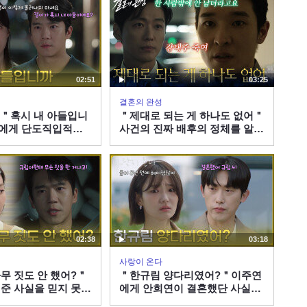
방송 외
우리 사이 좋았잖아 전혜진
편에 선 이준영 배신에 오
열하는 이주명｜신입사원
50:48
강회장｜JTBC 260628 방
송 외
행적 수상한 남편 의심하는
02:51
03:25
전혜진의 돌직구 질문｜신
결혼의 완성
입사원 강회장｜JTBC
39:01
] ＂혹시 내 아들입니
＂제대로 되는 게 하나도 없어＂
260704 방송 외
에게 단도직입적으
사건의 진짜 배후의 정체를 알게
진 [사랑이 온다] |
된 남궁민 [결혼의 완성] | KBS
＂막나가는 게 뭔지 제대로
08 방송
260808 방송
보여줄게＂ 이서안 향한 이
주명의 참교육 선언ㄷㄷ｜
28:11
신입사원 강회장｜JTBC
260705 방송 외
＂그쪽이 망친 내 인생 보
상해야지ㅋ＂ 드디어 돌아
온 이준영의 살벌한 선전포
02:38
03:18
58:45
고｜신입사원 강회장｜
사랑이 온다
JTBC 260705 방송 외
왜 못 알아봐? 나잖아 복수
무 짓도 안 했어?＂
＂한규림 양다리였어?＂이주연
준 사실을 믿지 못하
에게 안희연이 결혼했단 사실을
당한 치욕에 이준영 납치한
사랑이 온다] | KBS
알리는 민진웅 [사랑이 온다] |
나회장｜신입사원 강회장