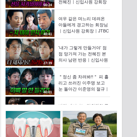
전혜진｜신입사원 강회장
56:24
｜JTBC 260621 방송 외
여우 같은 며느리 데려온
아들에게 경고하는 회장님️
｜신입사원 강회장｜JTBC
40:41
260621 방송 외
'내가 그렇게 만들거야' 점
점 망가져 가는 전혜진 본
의사 남편 반응｜신입사원
27:39
강회장｜JTBC 260621 방
송 외
＂정신 좀 차려봐!!＂ 피 흘
리고 쓰러진 이주명 보고
눈 돌아간 이준영의 절규｜
40:01
신입사원 강회장｜JTBC
260628 방송 외
반전 깨어나는 강회장?! 몸
속에 갇혀있던 이준영의 절
규ㄷㄷ｜신입사원 강회장
55:12
｜JTBC 260628 방송 외
'엄마라고 위선 떨지마' 살