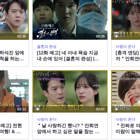
02:35
00:35
결혼의 완성
사랑이 온다
＂하석진 앞에
[12화 예고] 네 아내 목숨 지금
[충격 엔딩
 척을 하는
내 손에 있어 [결혼의 완성] |
까＂안희연
| KBS
KBS 방송
로 묻는 하석
KBS 2608
02:12
03:07
사랑이 온다
사랑이 온다
 예고] 전현
＂날 사랑하긴 했니?＂안희연
＂진짜로 아
행! & 동
앞에서 하고 싶은 말을 참는 하
미람이 말해
현봉식을 만난
석진 [사랑이 온다] | KBS
는 하석진 [