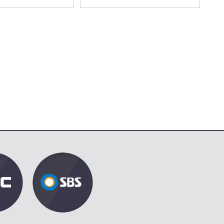
눈이 멀어 박서준 아버지까
27:52
지 살X한 ＜이태원 클라쓰
＞ 빌런 장근원｜이태원 클
라쓰｜JTBC 200222 방송
외