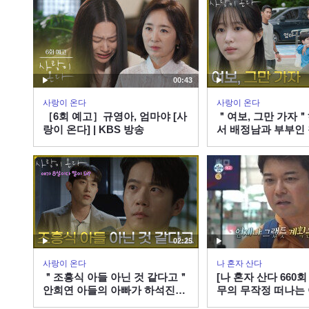
00:43
사랑이 온다
사랑이 온다
［6회 예고］규영아, 엄마야 [사
＂여보, 그만 가자
랑이 온다] | KBS 방송
서 배정남과 부부인
안희연 [사랑이 온다] 
260808 방송
02:25
사랑이 온다
나 혼자 산다
＂조흥식 아들 아닌 것 같다고＂
[나 혼자 산다 660회
안희연 아들의 아빠가 하석진임
무의 무작정 떠나는 여
을 의심하는 민진웅 [사랑이 온
료 배우이자 절친 