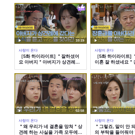
다] | KBS 260808 방송
박경혜, MBC 2608
10:19
사랑이 온다
사랑이 온다
［5화 하이라이트] ＂잘하셨어
［5화 하이라이트] 
요 아버지＂아버지가 상견례에
이혼 잘 하셨네요＂
갔다는 소식을 듣고 박유나를 찾
버지라 속이고 상견
아간 안희연 [사랑이 온다] |
유나 [사랑이 온다] |
KBS 260808 방송
260808 방송
02:58
사랑이 온다
사랑이 온다
＂왜 우리가 네 결혼을 망쳐＂상
＂그렇죠, 말이 안
견례 하는 사실을 가족 모두에게
의 부탁을 들어줘야