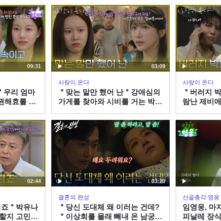
14 방송
260808 방송
260808 방
09:31
03:09
사랑이 온다
사랑이 온다
＂우리 엄마
＂맞는 말만 했어 난＂강애심의
＂버러지 박
권해효를 아
가게를 찾아와 시비를 거는 박유
람난 제비에
례를 하는 박
나 [사랑이 온다] | KBS 260808
[사랑이 온다]
 KBS
방송
송
02:44
03:20
결혼의 완성
산골총각 영웅
 되죠＂박유나
＂당신 도대체 왜 이러는 건데?
임영웅, 마
 할지 고민하
＂이상희를 몰래 빼내 온 남궁민
피날레 장식