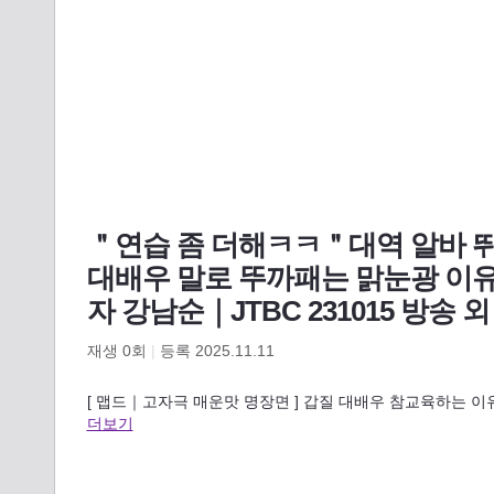
＂연습 좀 더해ㅋㅋ＂대역 알바 뛰
대배우 말로 뚜까패는 맑눈광 이
자 강남순｜JTBC 231015 방송 외
재생
0
회
|
등록 2025.11.11
[ 맵드｜고자극 매운맛 명장면 ] 갑질 대배우 참교육하는 이
더보기