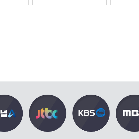
] | KBS
[결혼의 완성] | KBS 260808 방
스＞
송