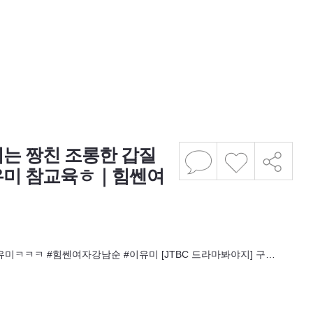
는 짱친 조롱한 갑질
유미 참교육ㅎ｜힘쎈여
유미ㅋㅋㅋ #힘쎈여자강남순 #이유미 [JTBC 드라마봐야지] 구…