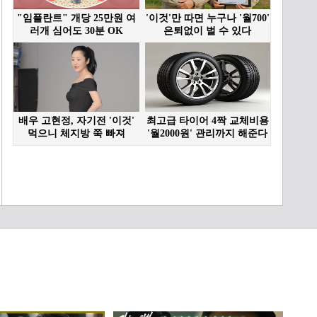
인범으로 몰리자 이주명의
뺨 때린 전혜진｜신입사원
15:48
강회장｜JTBC 260628 방
송 외
＂축하해 여보＂ 강회장 죽
자마자 병원 그만둔 남편의
의미심장한 한마디...｜신
50:55
입사원 강회장｜JTBC
260628 방송 외
긁? ＂나회장님처럼 하는
거죠 뭐＂정재성 심기 제대
로 건드리는 이준영ㄷㄷ｜
54:37
신입사원 강회장｜JTBC
260628 방송 외
반전＂며느리 너였구나＂
모두가 속은 진짜 살인범의
정체ㄷㄷ｜신입사원 강회
31:15
장｜JTBC 260628 방송 외
소름＂증거? 없애면 그만
＂ 전혜진 숨통을 조이는
정재성의 협박?!｜신입사
24:11
원 강회장｜JTBC 260628