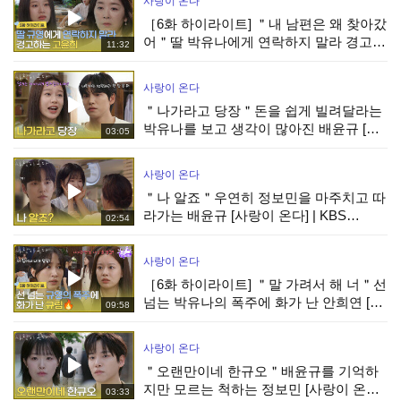
사랑이 온다
［6화 하이라이트] ＂내 남편은 왜 찾아갔
어＂딸 박유나에게 연락하지 말라 경고하
11:32
는 윤유선 [사랑이 온다] | KBS 260809 방
송
사랑이 온다
＂나가라고 당장＂돈을 쉽게 빌려달라는
박유나를 보고 생각이 많아진 배윤규 [사
03:05
랑이 온다] | KBS 260809 방송
사랑이 온다
＂나 알죠＂우연히 정보민을 마주치고 따
라가는 배윤규 [사랑이 온다] | KBS
02:54
260809 방송
사랑이 온다
［6화 하이라이트] ＂말 가려서 해 너＂선
넘는 박유나의 폭주에 화가 난 안희연 [사
09:58
랑이 온다] | KBS 260809 방송
사랑이 온다
＂오랜만이네 한규오＂배윤규를 기억하
지만 모르는 척하는 정보민 [사랑이 온다]
03:33