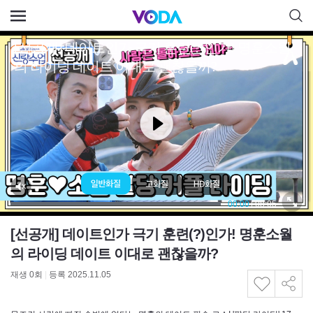
[선공개] 데이트인가 극기 훈련(?)인가! 명훈소월
의 라이딩 데이트 이대로 괜찮을까?
재생
0
회
|
등록 2025.11.05