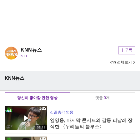
KNN뉴스
구독
knn
knn 전체보기
KNN뉴스
당신이 좋아할 만한 영상
댓글
0
개
산골총각 영웅
임영웅, 마지막 콘서트의 감동 피날레 장
식한 〈우리들의 블루스〉
01:31