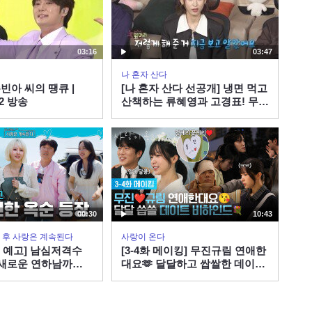
03:16
03:47
나 혼자 산다
빈아 씨의 땡큐 |
[나 혼자 산다 선공개] 냉면 먹고
02 방송
산책하는 류혜영과 고경표! 무심
한 앞머리 정리로 심쿵 유발🥰,
MBC 260807 방송
00:30
10:43
 그 후 사랑은 계속된다
사랑이 온다
회 예고] 남심저격수
[3-4화 메이킹] 무진규림 연애한
 새로운 연하남까
대요🫶 달달하고 쌉쌀한 데이트
 도파민 예약! #나솔
비하인드 [사랑이 온다] | KBS
7ㅣSBS PLUS X
방송
 밤 10시 30분