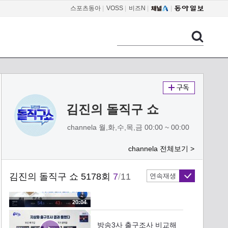
스포츠동아
|
VOSS
|
비즈N
|
04:02
정원오 ‘승복 선언’…“오세
훈 당선 축하”
08:29
오세훈, 개표 13시간여 만
에 역전
김진의 돌직구 쇼
17:42
channela 월,화,수,목,금 00:00 ~ 00:00
서울시장 선거 ‘족집게’는
이곳?
channela 전체보기 >
18:56
김진의 돌직구 쇼 5178회
7
/
11
연속재생
제명 딛고 ‘극적 생환’…배
지 달고 돌아온 한동훈
20:04
방송3사 출구조사 비교해