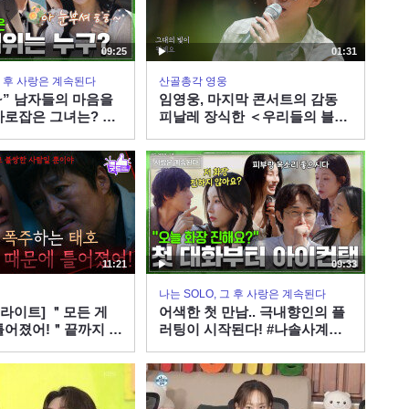
09:25
01:31
 그 후 사랑은 계속된다
산골총각 영웅
~” 남자들의 마음을
임영웅, 마지막 콘서트의 감동
사로잡은 그녀는? #
피날레 장식한 ＜우리들의 블루
.177ㅣSBS PLUS
스＞
요일 밤 10시 30분
11:21
09:33
나는 SOLO, 그 후 사랑은 계속된다
이라이트] ＂모든 게
어색한 첫 만남.. 극내향인의 플
틀어졌어!＂끝까지 죄
러팅이 시작된다! #나솔사계
폭주하는 최재성 [붉
EP.177ㅣSBS PLUS X ENAㅣ
KBS 260806 방송
목요일 밤 10시 30분