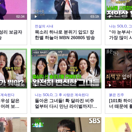
02:34
03:19
전설의 사내
나는 SOLO,
 성리 보금자
목소리 하나로 분위기 압도! 장
“아 눈부셔
송
한별 하늘아 MBN 260805 방송
가장 많이 
나솔사계 EP
X ENAㅣ목
00:30
09:00
은 계속된다
나는 SOLO, 그 후 사랑은 계속된다
붉은 진주
 정우성 닮은
돌아온 그녀들! 확 달라진 비주
[101화 하
 어려 보이
얼부터 다시 만난 라이벌까지! #
너 때문에 
는? #나솔사
나솔사계 EP.177ㅣSBS PLUS
책감 없이 
US X ENA
X ENAㅣ목요일 밤 10시 30분
은 진주] | 
0분