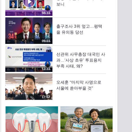
보니
08:33
출구조사 3위 엎고…평택
을 유의동 당선
09:03
선관위 사무총장 대국민 사
과…‘사상 초유’ 투표용지
부족 사태, 왜?
12:33
오세훈 “마지막 사명으로
서울에 쏟아부을 것”
17:57
‘보수 텃밭’은 지켰다…추경
호 대구시장 당선
07:19