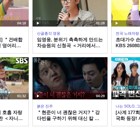
04:18
01:28
산골총각 영웅
전국 노래자랑
개] ＂건배합
임영웅, 분위기 촉촉하게 만드는
초대가수 손
인 덩어리즈
차승원의 신청곡 ＜거리에서＞
KBS 2608
노릇노릇하게
열창!
260807 방
01:32
04:29
붉은 진주
나는 SOLO,
 호흡 자랑
＂현준이 너 괜찮은 거지?＂강
[사계 177
한 ＜자니＞
다빈을 구하기 위해 대신 칼 맞
국화 등장!
은 이명호 [붉은 진주] | KBS
지…? 미리
260806 방송
사계 EP.17
ENAㅣ목요일