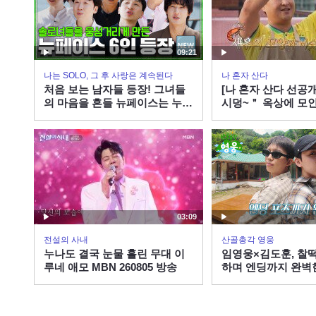
09:21
나는 SOLO, 그 후 사랑은 계속된다
나 혼자 산다
처음 보는 남자들 등장! 그녀들
[나 혼자 산다 선공
의 마음을 흔들 뉴페이스는 누
시덩~＂ 옥상에 모
구? #나솔사계 EP.177ㅣSBS
성환X신영X선민 
PLUS X ENAㅣ목요일 밤 10시
익어가는 한우, MBC 
30분
송
03:09
전설의 사내
산골총각 영웅
누나도 결국 눈물 흘린 무대 이
임영웅×김도훈, 찰떡
루네 애모 MBN 260805 방송
하며 엔딩까지 완벽
듀엣