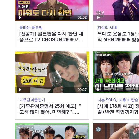
01:02
금타는 금요일
전설의 사내
[선공개] 골든컵을 다시 한번 내
무대도 웃음도 1등!
품으로 TV CHOSUN 260807 방
리 MBN 260805 방
송
00:27
가족관계증명서
나는 SOLO, 그 후 사랑
[가족관계증명서 25회 예고] ＂
[사계 178회 예고]
고생 많이 했어, 미안해?＂,
꼴+반전 직업까지?!
MBC 260807 방송
는 미스터들의 정체
계 EP.178ㅣSBS PL
ㅣ목요일 밤 10시 3