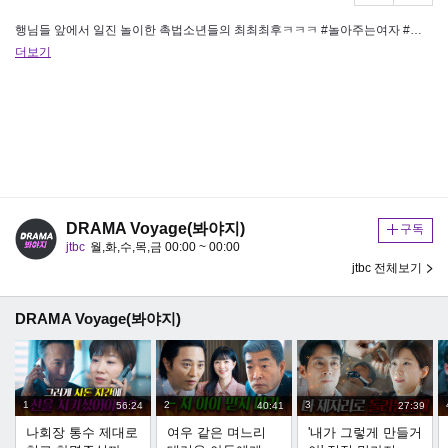
행님들 앞에서 일진 놀이한 촉법소년들의 최최최후ㅋㅋㅋ #놀아주는여자 #한선화 #양현민 #이유준 [JTBC 드라마봐야지] 구…
더보기
DRAMA Voyage(봐야지)
구독
jtbc
월,화,수,목,금 00:00 ~ 00:00
jtbc 전체보기
DRAMA Voyage(봐야지)
1
2
3
56:24
40:41
27:39
나회장 통수 제대로
여우 같은 며느리
'내가 그렇게 만들거