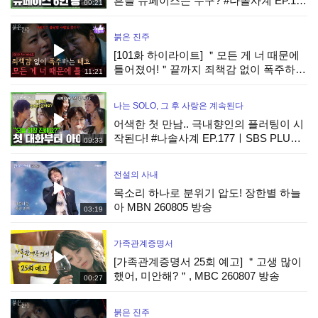
흔들 뉴페이스는 누구? #나솔사계 EP.177
09:21
ㅣSBS PLUS X ENAㅣ목요일 밤 10시 30
분
붉은 진주
[101화 하이라이트] ＂모든 게 너 때문에
틀어졌어!＂끝까지 죄책감 없이 폭주하는
11:21
최재성 [붉은 진주] | KBS 260806 방송
나는 SOLO, 그 후 사랑은 계속된다
어색한 첫 만남.. 극내향인의 플러팅이 시
작된다! #나솔사계 EP.177ㅣSBS PLUS X
09:33
ENAㅣ목요일 밤 10시 30분
전설의 사내
목소리 하나로 분위기 압도! 장한별 하늘
아 MBN 260805 방송
03:19
가족관계증명서
[가족관계증명서 25회 예고] ＂고생 많이
했어, 미안해?＂, MBC 260807 방송
00:27
붉은 진주