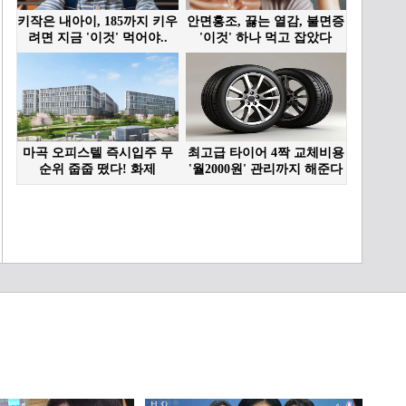
[45화 하이라이트] 정영숙
의 건강을 걱정하며 문안을
간 김혜옥 ＂어르신 저 왔
10:53
습니다＂ [기쁜 우리 좋은
날] | KBS 260601 방송