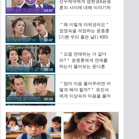
선우재덕에게 엄현경&윤종
훈의 사이에 대해 이야기하
03:07
는 윤다훈 [기쁜 우리 좋은
날] | KBS 260601 방송
＂왜 이렇게 야위셨어요＂
정영숙을 걱정하는 윤종훈
[기쁜 우리 좋은 날] | KBS
02:47
260601 방송
＂요즘 연애하는 거 같더
라?＂ 윤종훈에게 연애를
하는지 물어보는 윤다훈
03:19
[기쁜 우리 좋은 날] | KBS
260601 방송
＂엄마 마음 풀어주려면 어
떻게 해야 할까?＂ 유진석
에게 이상숙의 마음을 풀어
02:10
줄 방법을 묻는 정호빈 [기
쁜 우리 좋은 날] | KBS
＂내 데이트 신청 받아들이
260601 방송
겠다는 거야?＂ 정윤의 데
이트 신청을 받아들인 윤다
03:41
영 [기쁜 우리 좋은 날] |
KBS 260601 방송