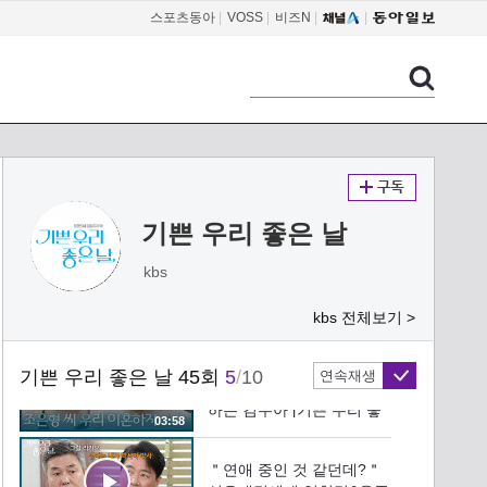
스포츠동아
|
VOSS
|
비즈N
|
＂어떻게 둘이 같이?＂함
께 출근하던 엄현경&윤종
훈을 보게 된 정윤&윤다영
02:55
[기쁜 우리 좋은 날] | KBS
260601 방송
[46화 예고] 저 꼭 승리 행
복하게 해줄 겁니다 [기쁜
우리 좋은 날] | KBS 방송
00:19
기쁜 우리 좋은 날
＂업무 얘기 아니면 안 듣
kbs
고 싶은데요＂ 엄현경에게
쌀쌀맞은 윤다영 [기쁜 우
kbs 전체보기 >
03:55
리 좋은 날] | KBS 260601
방송
＂조은형 씨 우리 이혼하자
기쁜 우리 좋은 날 45회
5
/
10
연속재생
＂ 최성원에게 이혼하자고
하는 김수아 [기쁜 우리 좋
03:58
은 날] | KBS 260601 방송
＂연애 중인 것 같던데?＂