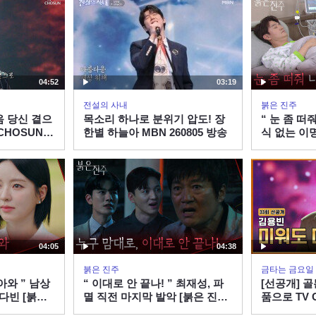
04:52
03:19
전설의 사내
붉은 진주
음 당신 곁으
목소리 하나로 분위기 압도! 장
“ 눈 좀 떠줘
CHOSUN
한별 하늘아 MBN 260805 방송
식 없는 이
김희정 [붉은
260807 방
04:05
04:38
붉은 진주
금타는 금요일
아와 ” 남상
“ 이대로 안 끝나! ” 최재성, 파
[선공개] 
다빈 [붉은
멸 직전 마지막 발악 [붉은 진주]
품으로 TV C
7 방송
| KBS 260807 방송
송