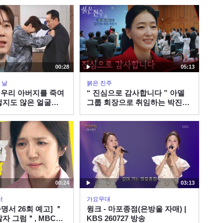
박경혜, MBC 260815 방송
00:28
05:13
 날
붉은 진주
] 우리 아버지를 죽여
“ 진심으로 감사합니다 ” 아델
렇지도 않은 얼굴
그룹 회장으로 취임하는 박진희
 우리 좋은 날] | KBS
[붉은 진주] | KBS 260807 방송
00:24
03:13
서
가요무대
명서 26회 예고] ＂
윙크 - 마포종점(은방울 자매) |
살자 그럼＂, MBC
KBS 260727 방송