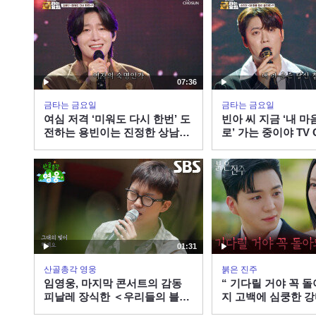
07:36
금타는 금요일
금타는 금요일
여심 저격 ‘미워도 다시 한번’ 도
빈아 씨 지금 ‘내 마
전하는 용빈이는 진정한 상남자
로’ 가는 중이야 TV 
TV CHOSUN 260807 방송
260807 방송
01:31
산골총각 영웅
붉은 진주
임영웅, 마지막 콘서트의 감동
“ 기다릴 거야 꼭 돌
피날레 장식한 ＜우리들의 블루
지 고백에 심쿵한 강
스＞
진주] | KBS 26080