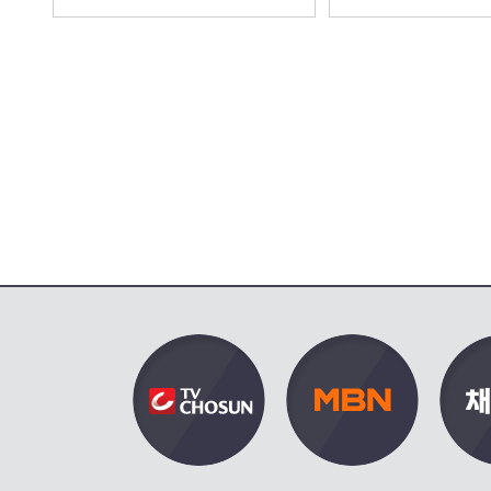
정 [붉은 진주] | KBS 260807 방
네요＂, MBC 2608
송