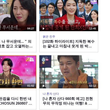
04:27
12:45
붉은 진주
 나 무서운데... ” 의
[102화 하이라이트] 지독한 복수
명호 잡고 오열하는
는 끝내고 마침내 웃게 된 박진
 진주] | KBS
희&남상지 [붉은 진주] | KBS
송
260807 방송
01:02
02:12
나 혼자 산다
골든컵을 다시 한번 내
[나 혼자 산다 660회 예고] 전현
HOSUN 260807 방
무의 무작정 떠나는 여행! & 동
료 배우이자 절친 현봉식을 만난