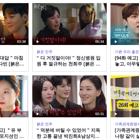
03:38
05:34
붉은 진주
기쁜 우리 좋은
 대답 ” 마침
“ 다 거짓말이야! ” 정신병원 입
[94화 예고
다빈 [붉은
원 후 절규하는 천희주 [붉은 진
놓고, 아무
7 방송
주] | KBS 260807 방송
로...! [기쁜
방송
00:39
02:31
붉은 진주
가족관계증명
고] ＂유 부
“ 덕분에 버틸 수 있었어 ” 지독
[가족관계증
 포지션인 거
한 고통 끝낸 박진희&남상지&
나랑 같이 