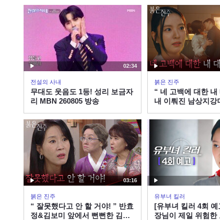
02:34
전설의 사내
붉은 진주
무대도 웃음도 1등! 성리 보금자
“ 네 고백에 대한 내
리 MBN 260805 방송
내 이뤄진 남상지강
진주] | KBS 26080
03:16
붉은 진주
유부녀 킬러
“ 잘못했다고 안 할 거야! ” 반효
[유부녀 킬러 4회 예
정&김보미 앞에서 뻔뻔한 김희
장님이 제일 위험한