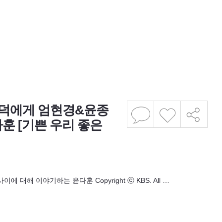
재덕에게 엄현경&윤종
훈 [기쁜 우리 좋은
해 이야기하는 윤다훈 Copyright ⓒ KBS. All …