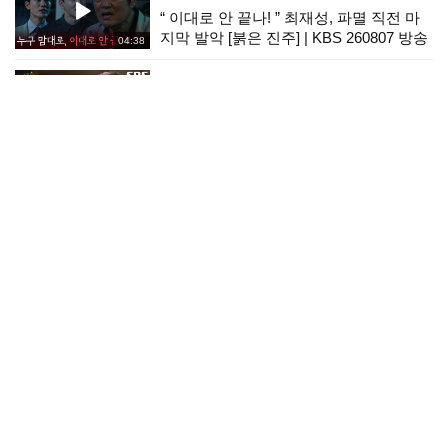
“ 이대로 안 끝나! ” 최재성, 파멸 직전 마
지막 발악 [붉은 진주] | KBS 260807 방송
04:38
산골총각 영웅
임영웅, 마지막 콘서트의 감동 피날레 장
식한 ＜우리들의 블루스＞
01:31
나 혼자 산다
[나 혼자 산다 660회 예고] 전현무의 무작
정 떠나는 여행! & 동료 배우이자 절친 현
02:12
봉식을 만난 박경혜, MBC 260814 방송
결혼의 완성
[11회 선공개] 혼자서 이 모든 게 가능했을
까? [결혼의 완성] | KBS 방송
01:27
붉은 진주
“ 네 고백에 대한 내 대답 ” 마침내 이뤄진
남상지강다빈 [붉은 진주] | KBS 260807
03:38
방송