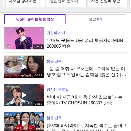
사모님 행세하는 뻔
글△ 센터 변도미가
사는 친일파 후손들
뻔한 첩 모녀 본 도
재벌집 장손과 정략
앞에서 극딜 참교육
창
우미의 사이다 응징
결혼하면 생기는 일
｜천국보다 아름다
｜품위있는 그녀｜
｜재벌집 막내아들
운｜JTBC 250525
당신이 좋아할 만한 영상
댓글
0
개
JTBC 170804 방송
｜JTBC 221126 방
방송 외
외
송 외
전설의 사내
무대도 웃음도 1등! 성리 보금자리 MBN
260805 방송
02:34
붉은 진주
“ 눈 좀 떠줘 나 무서운데... ” 의식 없는 이
명호 잡고 오열하는 김희정 [붉은 진주] |
04:27
KBS 260807 방송
금타는 금요일
빈아 씨 지금 ‘내 마음 당신 곁으로’ 가는
중이야 TV CHOSUN 260807 방송
04:52
붉은 진주
[102화 하이라이트] 지독한 복수는 끝내고