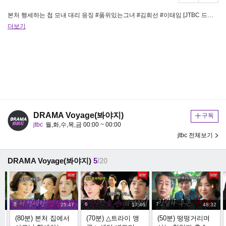
본처 행세하는 첩 모내 대리 응징 #품위있는그녀 #김희선 #이태임 [JTBC 드라마봐야지] 구독하기 https://bit.l…
더보기
DRAMA Voyage(봐야지)
구독
jtbc
월,화,수,목,금 00:00 ~ 00:00
jtbc 전체보기
DRAMA Voyage(봐야지)
5
/20
5
6
7
33
25:47
17:46
48:32
이
(80분) 본처 집에서
(70분) △트라이 앵
(50분) 떵떵거리며