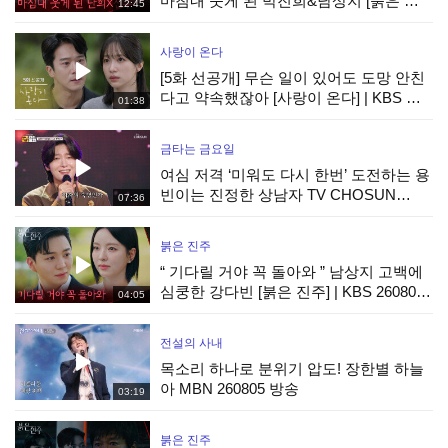
마침내 웃게 된 박진희&남상지 [붉은 진
12:45
주] | KBS 260807 방송
사랑이 온다
[5화 선공개] 무슨 일이 있어도 도망 안친
다고 약속했잖아 [사랑이 온다] | KBS 방
01:38
송
금타는 금요일
여심 저격 ‘미워도 다시 한번’ 도전하는 용
빈이는 진정한 상남자 TV CHOSUN
07:36
260807 방송
붉은 진주
“ 기다릴 거야 꼭 돌아와 ” 남상지 고백에
심쿵한 강다빈 [붉은 진주] | KBS 260807
04:05
방송
전설의 사내
목소리 하나로 분위기 압도! 장한별 하늘
아 MBN 260805 방송
03:19
붉은 진주