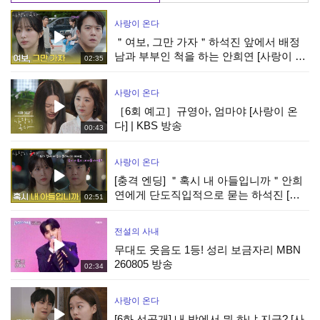
사랑이 온다
＂여보, 그만 가자＂하석진 앞에서 배정
남과 부부인 척을 하는 안희연 [사랑이 온
02:35
다] | KBS 260808 방송
사랑이 온다
［6회 예고］규영아, 엄마야 [사랑이 온
다] | KBS 방송
00:43
사랑이 온다
[충격 엔딩] ＂혹시 내 아들입니까＂안희
연에게 단도직입적으로 묻는 하석진 [사
02:51
랑이 온다] | KBS 260808 방송
전설의 사내
무대도 웃음도 1등! 성리 보금자리 MBN
260805 방송
02:34
사랑이 온다
[6화 선공개] 내 방에서 뭐 하냐 지금? [사