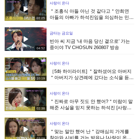
사랑이 온다
＂조흥식 아들 아닌 것 같다고＂안희연
아들의 아빠가 하석진임을 의심하는 민진
02:25
웅 [사랑이 온다] | KBS 260808 방송
금타는 금요일
빈아 씨 지금 ‘내 마음 당신 곁으로’ 가는
중이야 TV CHOSUN 260807 방송
04:52
사랑이 온다
［5화 하이라이트] ＂잘하셨어요 아버지
＂아버지가 상견례에 갔다는 소식을 듣고
10:19
박유나를 찾아간 안희연 [사랑이 온다] |
KBS 260808 방송
사랑이 온다
＂진짜로 아무 짓도 안 했어?＂미람이 말
해준 사실을 믿지 못하는 하석진 [사랑이
02:38
온다] | KBS 260808 방송
사랑이 온다
＂맞는 말만 했어 난＂강애심의 가게를
찾아와 시비를 거는 박유나 [사랑이 온다]
03:09