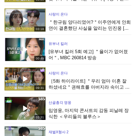
| KBS 260808 방송
사랑이 온다
＂한규림 양다리였어?＂이주연에게 안희
연이 결혼했단 사실을 알리는 민진웅 [사
03:18
랑이 온다] | KBS 260808 방송
유부녀 킬러
[유부녀 킬러 5회 예고] ＂율이가 없어졌
어＂, MBC 260814 방송
00:49
사랑이 온다
［5화 하이라이트] ＂우리 엄마 이혼 잘
하셨네요＂권해효를 아버지라 속이고 상
09:31
견례를 하는 박유나 [사랑이 온다] | KBS
260808 방송
산골총각 영웅
임영웅, 마지막 콘서트의 감동 피날레 장
식한 ＜우리들의 블루스＞
01:31
재벌X형사 2