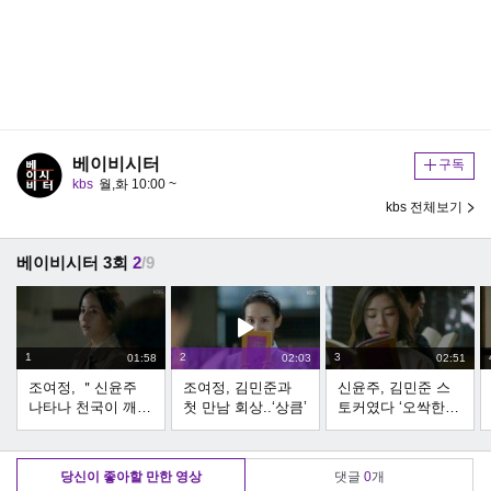
베이비시터
구독
kbs
월,화 10:00 ~
kbs 전체보기
베이비시터 3회
2
/9
1
2
3
01:58
02:03
02:51
조여정, ＂신윤주
조여정, 김민준과
신윤주, 김민준 스
나타나 천국이 깨졌
첫 만남 회상..‘상큼’
토커였다 ‘오싹한
다＂
집착’
당신이 좋아할 만한 영상
댓글
0
개