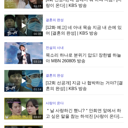
랑이 온다] | KBS 방송
01:15
결혼의 완성
[12화 예고] 네 아내 목숨 지금 내 손에 있
어 [결혼의 완성] | KBS 방송
00:35
전설의 사내
목소리 하나로 분위기 압도! 장한별 하늘
아 MBN 260805 방송
03:19
결혼의 완성
[12회 선공개] 지금 나 협박하는 거야? [결
혼의 완성] | KBS 방송
01:14
사랑이 온다
＂날 사랑하긴 했니?＂안희연 앞에서 하
고 싶은 말을 참는 하석진 [사랑이 온다] |
03:07
KBS 260808 방송