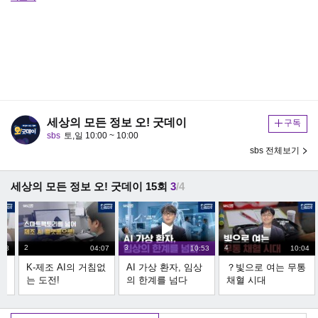
세상의 모든 정보 오! 굿데이
구독
sbs
토,일 10:00 ~ 10:00
sbs 전체보기
세상의 모든 정보 오! 굿데이 15회
3
/4
2
3
4
:58
04:07
10:53
10:04
된
K-제조 AI의 거침없
AI 가상 환자, 임상
？빛으로 여는 무통
자
는 도전!
의 한계를 넘다
채혈 시대