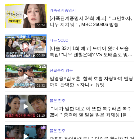
가족관계증명서
[가족관계증명서 24회 예고] ＂그만하자,
너무 지겨워＂, MBC 260806 방송
00:24
나는 SOLO
[나솔 33기 1회 예고] 드디어 왔다! 모솔
특집! “너무 괜찮은데? VS 모태솔로 맞네”
00:30
극과극 매력 개봉박두! #나는솔로 EP.265
ㅣSBS PLUS X ENAㅣ수요일 밤
산골총각 영웅
임영웅×김도훈, 찰떡 호흡 자랑하며 엔딩
까지 완벽한 ＜자니＞ 듀엣
01:32
붉은 진주
＂네가 말한 대로 이 또한 복수라면 복수
겠네＂충격에 할 말을 잃은 최재성 [붉은
03:15
진주] | KBS 260805 방송
붉은 진주
[100화 하이라이트] ＂이걸로 확실해진 거