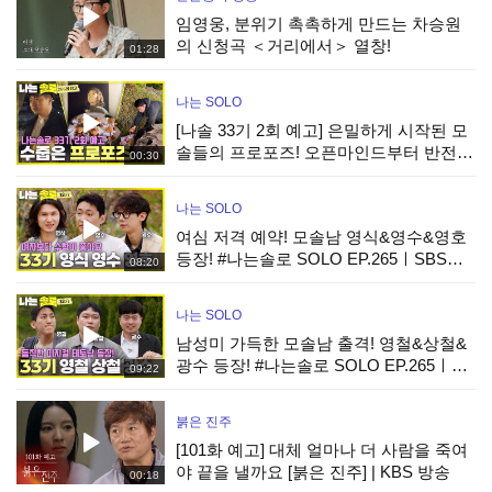
임영웅, 분위기 촉촉하게 만드는 차승원
의 신청곡 ＜거리에서＞ 열창!
01:28
나는 SOLO
[나솔 33기 2회 예고] 은밀하게 시작된 모
솔들의 프로포즈! 오픈마인드부터 반전
00:30
매력까지 공개! #나는솔로 EP.266ㅣSBS
PLUS X ENAㅣ수요일 밤 10시 30분
나는 SOLO
여심 저격 예약! 모솔남 영식&영수&영호
등장! #나는솔로 SOLO EP.265ㅣSBS
08:20
PLUS X ENAㅣ수요일 밤 10시 30분
나는 SOLO
남성미 가득한 모솔남 출격! 영철&상철&
광수 등장! #나는솔로 SOLO EP.265ㅣ
09:22
SBS PLUS X ENAㅣ수요일 밤 10시 30분
붉은 진주
[101화 예고] 대체 얼마나 더 사람을 죽여
야 끝을 낼까요 [붉은 진주] | KBS 방송
00:18