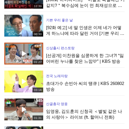
같지?＂복수심에 눈이 먼 최재성으로 목
12:39
숨이 위험해진 강다빈 [붉은 진주] | KBS
260805 방송
기쁜 우리 좋은 날
[92화 예고] 네 딸 인생은 이제 네가 어떻
게 하느냐에 따라 달린 거야 [기쁜 우리 좋
00:30
은 날] | KBS 방송
신상출시 편스토랑
[선공개] 이찬원을 심쿵하게 한 그녀?! “잃
어버린 누나를 찾은 느낌🩷” | KBS 방송
01:27
전국 노래자랑
초대가수 손빈아 씨의 땡큐 | KBS 260802
방송
03:16
산골총각 영웅
임영웅, 김도훈의 신청곡 ＜별빛 같은 나
의 사랑아＞ 라이브 (ft. 할머니 전화)
01:31