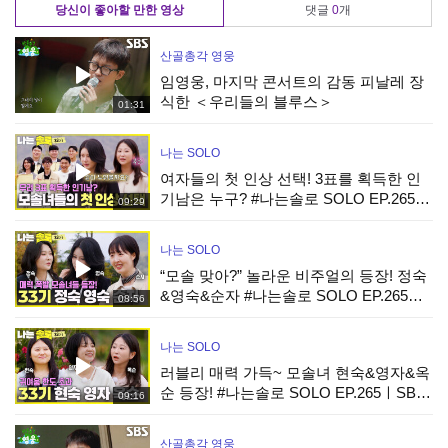
당신이 좋아할 만한 영상
댓글
0
개
산골총각 영웅
임영웅, 마지막 콘서트의 감동 피날레 장
식한 ＜우리들의 블루스＞
01:31
나는 SOLO
여자들의 첫 인상 선택! 3표를 획득한 인
기남은 누구? #나는솔로 SOLO EP.265ㅣ
09:29
SBS PLUS X ENAㅣ수요일 밤 10시 30분
나는 SOLO
“모솔 맞아?” 놀라운 비주얼의 등장! 정숙
&영숙&순자 #나는솔로 SOLO EP.265ㅣ
08:56
SBS PLUS X ENAㅣ수요일 밤 10시 30분
나는 SOLO
러블리 매력 가득~ 모솔녀 현숙&영자&옥
순 등장! #나는솔로 SOLO EP.265ㅣSBS
09:16
PLUS X ENAㅣ수요일 밤 10시 30분
산골총각 영웅