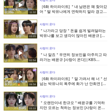
사랑이 온다
［6화 하이라이트] ＂내 남편은 왜 찾아갔
어＂딸 박유나에게 연락하지 말라 경고하
11:32
는 윤유선 [사랑이 온다] | KBS 260809 방
송
사랑이 온다
＂나가라고 당장＂돈을 쉽게 빌려달라는
박유나를 보고 생각이 많아진 배윤규 [사
03:05
랑이 온다] | KBS 260809 방송
사랑이 온다
＂나 알죠＂우연히 정보민을 마주치고 따
라가는 배윤규 [사랑이 온다] | KBS
02:54
260809 방송
사랑이 온다
［6화 하이라이트] ＂말 가려서 해 너＂선
넘는 박유나의 폭주에 화가 난 안희연 [사
09:58
랑이 온다] | KBS 260809 방송
사랑이 온다
＂오랜만이네 한규오＂배윤규를 기억하
지만 모르는 척하는 정보민 [사랑이 온다]
03:33