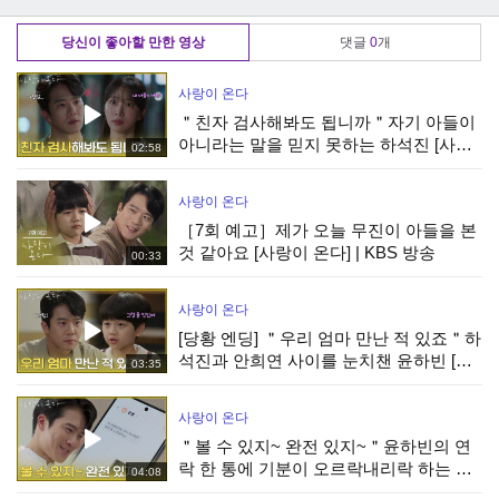
우엉전 | KBS
방송
260315 방송
당신이 좋아할 만한 영상
댓글
0
개
사랑이 온다
＂친자 검사해봐도 됩니까＂자기 아들이
아니라는 말을 믿지 못하는 하석진 [사랑
02:58
이 온다] | KBS 260809 방송
사랑이 온다
［7회 예고］제가 오늘 무진이 아들을 본
것 같아요 [사랑이 온다] | KBS 방송
00:33
사랑이 온다
[당황 엔딩] ＂우리 엄마 만난 적 있죠＂하
석진과 안희연 사이를 눈치챈 윤하빈 [사
03:35
랑이 온다] | KBS 260809 방송
사랑이 온다
＂볼 수 있지~ 완전 있지~＂윤하빈의 연
락 한 통에 기분이 오르락내리락 하는 하
04:08
석진 [사랑이 온다] | KBS 260809 방송