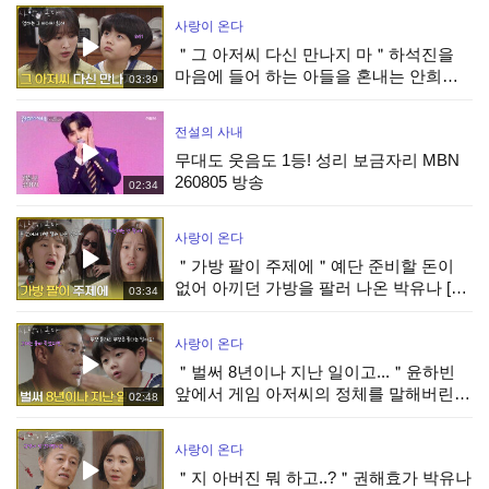
사랑이 온다
＂그 아저씨 다신 만나지 마＂하석진을
마음에 들어 하는 아들을 혼내는 안희연
03:39
[사랑이 온다] | KBS 260809 방송
전설의 사내
무대도 웃음도 1등! 성리 보금자리 MBN
260805 방송
02:34
사랑이 온다
＂가방 팔이 주제에＂예단 준비할 돈이
없어 아끼던 가방을 팔러 나온 박유나 [사
03:34
랑이 온다] | KBS 260809 방송
사랑이 온다
＂벌써 8년이나 지난 일이고...＂윤하빈
앞에서 게임 아저씨의 정체를 말해버린
02:48
배정남 [사랑이 온다] | KBS 260809 방송
사랑이 온다
＂지 아버진 뭐 하고..?＂권해효가 박유나