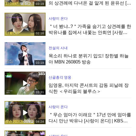
의 상견례에 다녀온 걸 알게 된 윤유선 [사
03:19
랑이 온다] | KBS 260809 방송
사랑이 온다
＂너 봤냐..?＂가족을 숨기고 상견례를 한
박유나를 집에서 내쫓는 안희연 [사랑이
02:16
온다] | KBS 260809 방송
전설의 사내
목소리 하나로 분위기 압도! 장한별 하늘
아 MBN 260805 방송
03:19
산골총각 영웅
임영웅, 마지막 콘서트의 감동 피날레 장
식한 ＜우리들의 블루스＞
01:31
사랑이 온다
＂무슨 엄마가 이래요＂17년 만에 엄마를
다시 만난 박유나 [사랑이 온다] | KBS
04:24
260809 방송