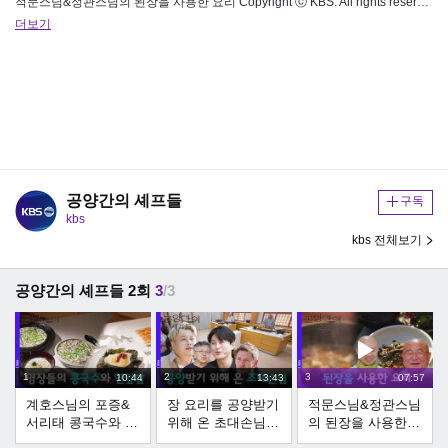
적문스님&정관스님의 된장을 사용한 요리 Copyright ⓒ KBS. All rights reserved. 무단 전재, 재배…
더보기
공양간의 셰프들
구독
kbs
kbs 전체보기
공양간의 셰프들 2회
3
/3
1
2
3
10:44
13:43
07:57
계호스님의 포증&
장 요리를 공양받기
적문스님&정관스님
서리태 콩국수와 대
위해 온 초대손님들
의 된장을 사용한
안스님의 연잎밥&
| KBS 260315 방송
요리 | KBS 260315