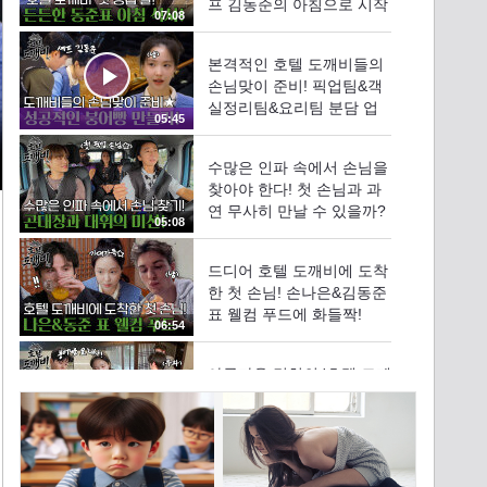
프 김동준의 아침으로 시작
07:08
하는 산뜻한 식사!
본격적인 호텔 도깨비들의
손님맞이 준비! 픽업팀&객
실정리팀&요리팀 분담 업
05:45
무
수많은 인파 속에서 손님을
찾아야 한다! 첫 손님과 과
연 무사히 만날 수 있을까?
05:08
드디어 호텔 도깨비에 도착
한 첫 손님! 손나은&김동준
표 웰컴 푸드에 화들짝!
06:54
아름다운 경치의 '호텔 도깨
비' 전경에 감격하는 외국인
손님들
04:30