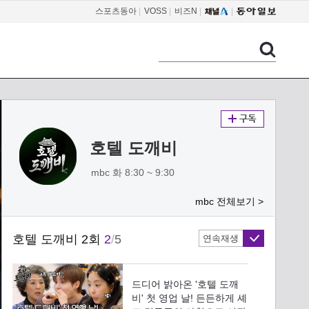
스포츠동아
|
VOSS
|
비즈N
|
호텔 도깨비
mbc 화 8:30 ~ 9:30
mbc 전체보기 >
호텔 도깨비 2회
2
/
5
연속재생
드디어 밝아온 '호텔 도깨
비' 첫 영업 날! 든든하게 셰