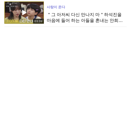
사랑이 온다
＂그 아저씨 다신 만나지 마＂하석진을
마음에 들어 하는 아들을 혼내는 안희연
03:39
[사랑이 온다] | KBS 260809 방송
사랑이 온다
＂가방 팔이 주제에＂예단 준비할 돈이
없어 아끼던 가방을 팔러 나온 박유나 [사
03:34
랑이 온다] | KBS 260809 방송
사랑이 온다
＂벌써 8년이나 지난 일이고...＂윤하빈
앞에서 게임 아저씨의 정체를 말해버린
02:48
배정남 [사랑이 온다] | KBS 260809 방송
사랑이 온다
＂지 아버진 뭐 하고..?＂권해효가 박유나
의 상견례에 다녀온 걸 알게 된 윤유선 [사
03:19
랑이 온다] | KBS 260809 방송
사랑이 온다
＂너 봤냐..?＂가족을 숨기고 상견례를 한