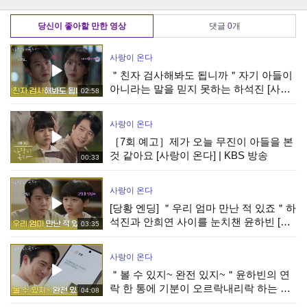
한
어느 늦은 밤＞
하는 ＜에코 - 행복
별 무대! (ft. 이무진)
한 나를＞
당신이 좋아할 만한 영상
댓글
0
개
사랑이 온다
＂친자 검사해봐도 됩니까＂자기 아들이
아니라는 말을 믿지 못하는 하석진 [사랑
02:58
이 온다] | KBS 260809 방송
사랑이 온다
［7회 예고］제가 오늘 무진이 아들을 본
것 같아요 [사랑이 온다] | KBS 방송
00:33
사랑이 온다
[당황 엔딩] ＂우리 엄마 만난 적 있죠＂하
석진과 안희연 사이를 눈치챈 윤하빈 [사
03:35
랑이 온다] | KBS 260809 방송
사랑이 온다
＂볼 수 있지~ 완전 있지~＂윤하빈의 연
락 한 통에 기분이 오르락내리락 하는 하
04:08
석진 [사랑이 온다] | KBS 260809 방송