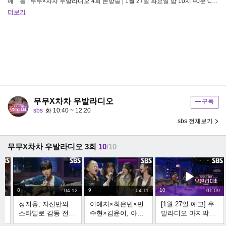
예 능 | 무무×차차 우발라디오 4회 본방송 | 1월 27일 화요일 밤 10시 40분 Copyright ⓒ SBS. All …
더보기
무무X차차 우발라디오
구독
sbs
화 10:40 ~ 12:20
sbs 전체보기
무무X차차 우발라디오 3회
10
/10
8
9
10
:31
04:12
04:11
01:09
했
정지웅, 자신만의
이예지×최은빈×민
[1월 27일 예고] 우
리
스타일로 감동 전한
수현×김윤이, 아름
발라디오 마지막을
 김
＜장혜진 - 1994년
다운 하모니로 노래
장식할 TOP6의 특