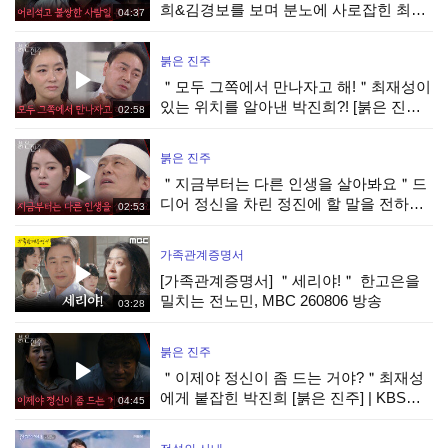
희&김경보를 보며 분노에 사로잡힌 최재
04:37
성 [붉은 진주] | KBS 260806 방송
붉은 진주
＂모두 그쪽에서 만나자고 해!＂최재성이
있는 위치를 알아낸 박진희?! [붉은 진주] |
02:58
KBS 260806 방송
붉은 진주
＂지금부터는 다른 인생을 살아봐요＂드
디어 정신을 차린 정진에 할 말을 전하는
02:53
남상지 [붉은 진주] | KBS 260806 방송
가족관계증명서
[가족관계증명서] ＂세리야!＂ 한고은을
밀치는 전노민, MBC 260806 방송
03:28
붉은 진주
＂이제야 정신이 좀 드는 거야?＂최재성
에게 붙잡힌 박진희 [붉은 진주] | KBS
04:45
260806 방송