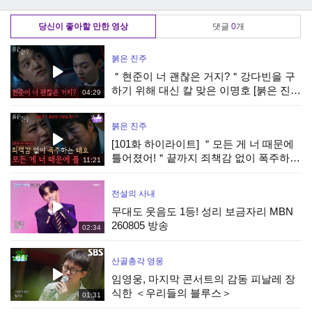
시
며 미니게임 종료
라경, 트라이아웃
안컵
합격!
당신이 좋아할 만한 영상
댓글
0
개
붉은 진주
＂현준이 너 괜찮은 거지?＂강다빈을 구
하기 위해 대신 칼 맞은 이명호 [붉은 진
04:29
주] | KBS 260806 방송
붉은 진주
[101화 하이라이트] ＂모든 게 너 때문에
틀어졌어!＂끝까지 죄책감 없이 폭주하는
11:21
최재성 [붉은 진주] | KBS 260806 방송
전설의 사내
무대도 웃음도 1등! 성리 보금자리 MBN
260805 방송
02:34
산골총각 영웅
임영웅, 마지막 콘서트의 감동 피날레 장
식한 ＜우리들의 블루스＞
01:31