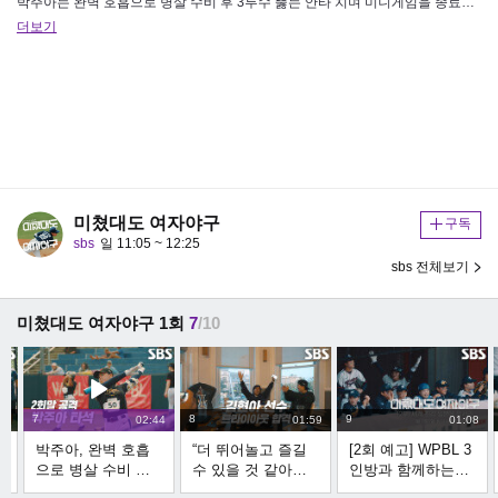
박주아는 완벽 호흡으로 병살 수비 후 3루수 뚫는 안타 치며 미니게임을 종료한다. 교 양 | 미쳤대도 여자야구 1회 본방송 …
더보기
미쳤대도 여자야구
구독
sbs
일 11:05 ~ 12:25
sbs 전체보기
미쳤대도 여자야구 1회
7
/10
7
8
9
00
02:44
01:59
01:08
박주아, 완벽 호흡
“더 뛰어놀고 즐길
[2회 예고] WPBL 3
으로 병살 수비 후 3
수 있을 것 같아요”
인방과 함께하는
트
루수 뚫는 안타 치
김현아×박주아×김
2025 여자야구 아시