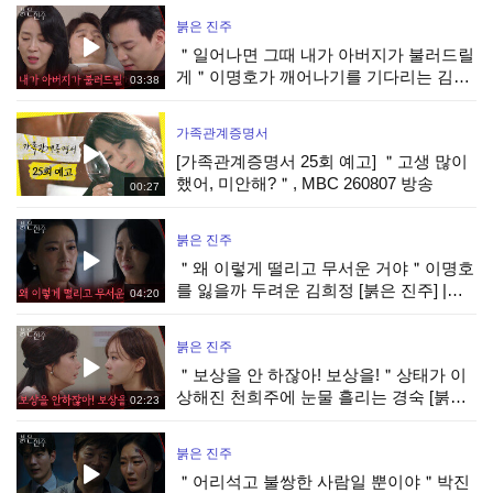
붉은 진주
＂일어나면 그때 내가 아버지가 불러드릴
게＂이명호가 깨어나기를 기다리는 김희
03:38
정&강다빈 [붉은 진주] | KBS 260806 방
송
가족관계증명서
[가족관계증명서 25회 예고] ＂고생 많이
했어, 미안해?＂, MBC 260807 방송
00:27
붉은 진주
＂왜 이렇게 떨리고 무서운 거야＂이명호
를 잃을까 두려운 김희정 [붉은 진주] |
04:20
KBS 260806 방송
붉은 진주
＂보상을 안 하잖아! 보상을!＂상태가 이
상해진 천희주에 눈물 흘리는 경숙 [붉은
02:23
진주] | KBS 260806 방송
붉은 진주
＂어리석고 불쌍한 사람일 뿐이야＂박진