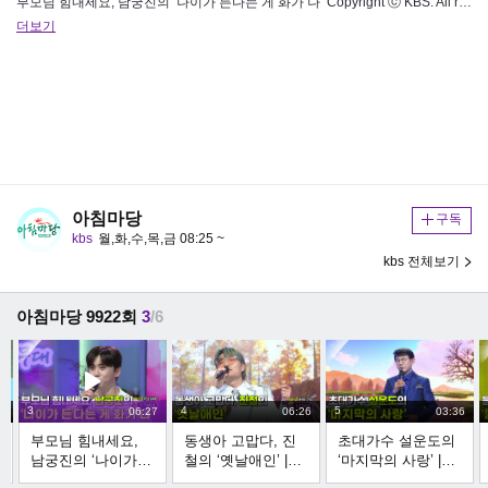
부모님 힘내세요, 남궁진의 ‘나이가 든다는 게 화가 나’ Copyright ⓒ KBS. All rights reserved.…
더보기
아침마당
구독
kbs
월,화,수,목,금 08:25 ~
kbs 전체보기
아침마당 9922회
3
/6
3
4
5
3
06:27
06:26
03:36
부모님 힘내세요,
동생아 고맙다, 진
초대가수 설운도의
남궁진의 ‘나이가
철의 ‘옛날애인’ |
‘마지막의 사랑’ |
든다는 게 화가 나’ |
KBS 250611 방송
KBS 250611 방송