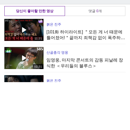
KBS 250611 방송
당신이 좋아할 만한 영상
댓글
0
개
붉은 진주
[101화 하이라이트] ＂모든 게 너 때문에
틀어졌어!＂끝까지 죄책감 없이 폭주하는
11:21
최재성 [붉은 진주] | KBS 260806 방송
산골총각 영웅
임영웅, 마지막 콘서트의 감동 피날레 장
식한 ＜우리들의 블루스＞
01:31
붉은 진주
＂현준이 너 괜찮은 거지?＂강다빈을 구
하기 위해 대신 칼 맞은 이명호 [붉은 진
04:29
주] | KBS 260806 방송
붉은 진주
＂일어나면 그때 내가 아버지가 불러드릴
게＂이명호가 깨어나기를 기다리는 김희
03:38
정&강다빈 [붉은 진주] | KBS 260806 방