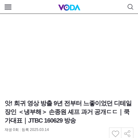
앗! 희귀 영상 방출 9년 전부터 느좋이었던 디테일
장인 ＜냉부해＞ 손종원 셰프 과거 공개ㄷㄷ｜쿡
가대표｜JTBC 160629 방송
재생
0
회
|
등록 2025.03.14