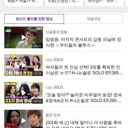
화법?! 역술가 박성
치료(?) 영상｜이혼
쓰까잉!!＂ 역주행
준의 거침없는 관상
숙려캠프｜JTBC
차에 나온 찐 로컬
팩폭ㅋㅋ| T끌모아
250731 방송
바이브ㅋㅋ 블박 속
해결 | JTBC
네이티브 사투리 모
당신이 좋아할 만한 영상
댓글
0
개
251210 방송
음 | 한블리 (한문철
의 블랙박스 리뷰) |
JTBC 240206 방송
산골총각 영웅
외
임영웅, 마지막 콘서트의 감동 피날레 장
식한 ＜우리들의 블루스＞
01:31
나는 SOLO
여자들의 첫 인상 선택! 3표를 획득한 인
기남은 누구? #나는솔로 SOLO EP.265ㅣ
09:29
SBS PLUS X ENAㅣ수요일 밤 10시 30분
나는 SOLO
“모솔 맞아?” 놀라운 비주얼의 등장! 정숙
&영숙&순자 #나는솔로 SOLO EP.265ㅣ
08:56
SBS PLUS X ENAㅣ수요일 밤 10시 30분
붉은 진주
[101화 예고] 대체 얼마나 더 사람을 죽여