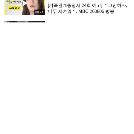
[가족관계증명서 24회 예고] ＂그만하자,
너무 지겨워＂, MBC 260806 방송
00:24
붉은 진주
＂네가 말한 대로 이 또한 복수라면 복수
겠네＂충격에 할 말을 잃은 최재성 [붉은
03:15
진주] | KBS 260805 방송
나는 SOLO
[나솔 33기 1회 예고] 드디어 왔다! 모솔
특집! “너무 괜찮은데? VS 모태솔로 맞네”
00:30
극과극 매력 개봉박두! #나는솔로 EP.265
ㅣSBS PLUS X ENAㅣ수요일 밤
붉은 진주
[100화 하이라이트] ＂이걸로 확실해진 거
같지?＂복수심에 눈이 먼 최재성으로 목
12:39
숨이 위험해진 강다빈 [붉은 진주] | KBS
260805 방송
기쁜 우리 좋은 날
[92화 예고] 네 딸 인생은 이제 네가 어떻
게 하느냐에 따라 달린 거야 [기쁜 우리 좋
00:30
은 날] | KBS 방송