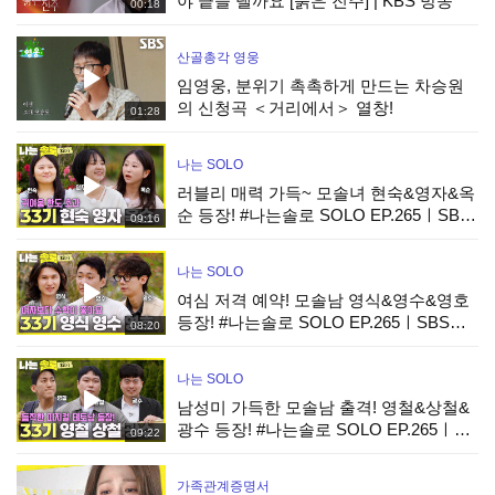
야 끝을 낼까요 [붉은 진주] | KBS 방송
00:18
산골총각 영웅
임영웅, 분위기 촉촉하게 만드는 차승원
의 신청곡 ＜거리에서＞ 열창!
01:28
나는 SOLO
러블리 매력 가득~ 모솔녀 현숙&영자&옥
순 등장! #나는솔로 SOLO EP.265ㅣSBS
09:16
PLUS X ENAㅣ수요일 밤 10시 30분
나는 SOLO
여심 저격 예약! 모솔남 영식&영수&영호
등장! #나는솔로 SOLO EP.265ㅣSBS
08:20
PLUS X ENAㅣ수요일 밤 10시 30분
나는 SOLO
남성미 가득한 모솔남 출격! 영철&상철&
광수 등장! #나는솔로 SOLO EP.265ㅣ
09:22
SBS PLUS X ENAㅣ수요일 밤 10시 30분
가족관계증명서