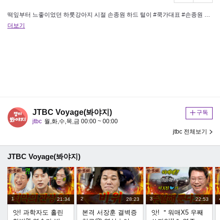
떡잎부터 느좋이었던 하룻강아지 시절 손종원 하드 털이 #쿡가대표 #손종원 #최현석 [JTBC봐야지] 구독하기 https:/…
더보기
JTBC Voyage(봐야지)
구독
jtbc
월,화,수,목,금 00:00 ~ 00:00
jtbc 전체보기
JTBC Voyage(봐야지)
1
2
3
21:34
28:23
22:53
앗! 과학자도 홀린
본격 서장훈 결벽증
앗! ＂워매X5 우째