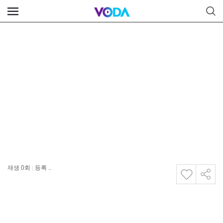
재생
0
회
|
등록 ..