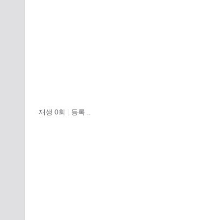
재생
0
회
|
등록 ..