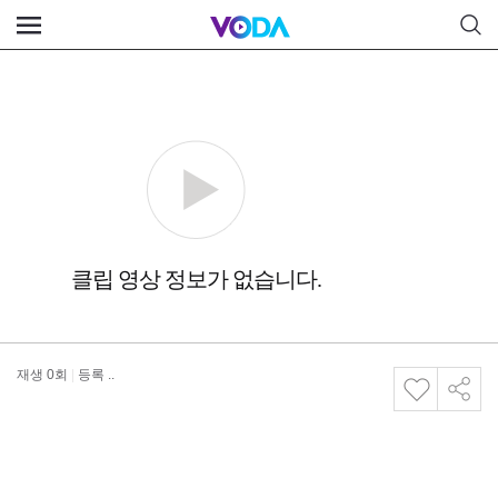
재생
0
회
|
등록 ..