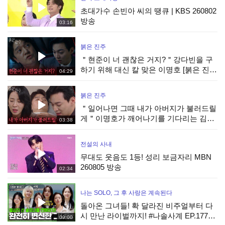
초대가수 손빈아 씨의 땡큐 | KBS 260802
방송
03:16
붉은 진주
＂현준이 너 괜찮은 거지?＂강다빈을 구
하기 위해 대신 칼 맞은 이명호 [붉은 진
04:29
주] | KBS 260806 방송
붉은 진주
＂일어나면 그때 내가 아버지가 불러드릴
게＂이명호가 깨어나기를 기다리는 김희
03:38
정&강다빈 [붉은 진주] | KBS 260806 방
송
전설의 사내
무대도 웃음도 1등! 성리 보금자리 MBN
260805 방송
02:34
나는 SOLO, 그 후 사랑은 계속된다
돌아온 그녀들! 확 달라진 비주얼부터 다
시 만난 라이벌까지! #나솔사계 EP.177ㅣ
09:00