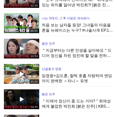
있는 위치를 알아낸 박진희?! [붉은 진주] |
02:58
KBS 260806 방송
나는 SOLO, 그 후 사랑은 계속된다
처음 보는 남자들 등장! 그녀들의 마음을
흔들 뉴페이스는 누구? #나솔사계 EP.177
09:21
ㅣSBS PLUS X ENAㅣ목요일 밤 10시 30
분
붉은 진주
＂지금부터는 다른 인생을 살아봐요＂드
디어 정신을 차린 정진에 할 말을 전하는
02:53
남상지 [붉은 진주] | KBS 260806 방송
산골총각 영웅
임영웅×김도훈, 찰떡 호흡 자랑하며 엔딩
까지 완벽한 ＜자니＞ 듀엣
01:32
붉은 진주
＂이제야 정신이 좀 드는 거야?＂최재성
에게 붙잡힌 박진희 [붉은 진주] | KBS
04:45
260806 방송