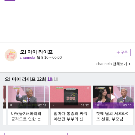
오! 마이 라이프
구독
channela
월 8:10 ~ 00:00
channela 전체보기
오! 마이 라이프 12회
10
/10
8
9
10
:14
02:51
03:32
03:05
얻
바닷물X해파리의
밤마다 통증과 싸워
첫째 딸의 서프라이
공격으로 인한 눈
야했던 부부의 신경
즈 선물, 부모님께
건
손상, 부부의 눈 치
외과 치료 결과는?!
전하는 편지
료 결과는!?