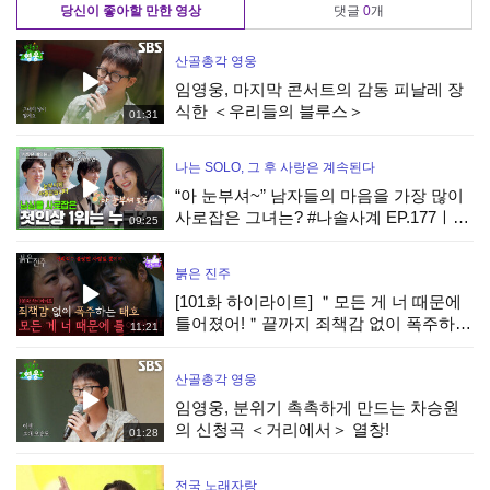
당신이 좋아할 만한 영상
댓글
0
개
산골총각 영웅
임영웅, 마지막 콘서트의 감동 피날레 장
식한 ＜우리들의 블루스＞
01:31
나는 SOLO, 그 후 사랑은 계속된다
“아 눈부셔~” 남자들의 마음을 가장 많이
사로잡은 그녀는? #나솔사계 EP.177ㅣ
09:25
SBS PLUS X ENAㅣ목요일 밤 10시 30분
붉은 진주
[101화 하이라이트] ＂모든 게 너 때문에
틀어졌어!＂끝까지 죄책감 없이 폭주하는
11:21
최재성 [붉은 진주] | KBS 260806 방송
산골총각 영웅
임영웅, 분위기 촉촉하게 만드는 차승원
의 신청곡 ＜거리에서＞ 열창!
01:28
전국 노래자랑