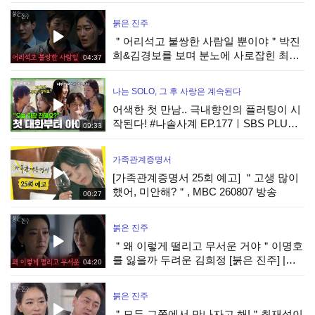
SBS PLUS X ENAㅣ목요일 밤 10시 30분
붉은 진주
＂어리석고 불쌍한 사람일 뿐이야＂박진
희&김경보를 보며 분노에 사로잡힌 최재
04:37
성 [붉은 진주] | KBS 260806 방송
나는 SOLO, 그 후 사랑은 계속된다
어색한 첫 만남.. 극내향인의 플러팅이 시
작된다! #나솔사계 EP.177ㅣSBS PLUS X
09:33
ENAㅣ목요일 밤 10시 30분
가족관계증명서
[가족관계증명서 25회 예고] ＂고생 많이
했어, 미안해?＂, MBC 260807 방송
00:27
붉은 진주
＂왜 이렇게 떨리고 무서운 거야＂이명호
를 잃을까 두려운 김희정 [붉은 진주] |
04:20
KBS 260806 방송
붉은 진주
＂모두 그쪽에서 만나자고 해!＂최재성이