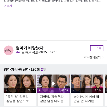
김형범(강석환)은 리차드 김의 번호를 알아내 전화를 걸지만 리차드 김은 대답 없이 전화를 끊는다. 이어 김형범은 김영훈(하열…
더보기
엄마가 바람났다
구독
sbs
월,화,수,목,금 08:35 ~ 09:10
sbs 전체보기
엄마가 바람났다 120회
2
/8
1
2
3
02:10
02:53
02:14
“독한 것” 양금석,
김형범, 김영훈과
남이안, 더 이상 집
김영훈 살인으로 협
같은 술집 다니는
안일 안 시키는 이
박하는 문보령에 한
리차드 김에 ‘찜찜’
진아에 행복!