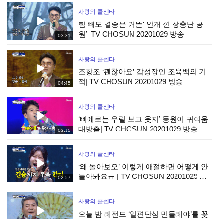
사랑의 콜센타
힘 빼도 결승은 거뜬‘ 안개 낀 장충단 공
원’| TV CHOSUN 20201029 방송
03:31
사랑의 콜센타
조항조 ‘괜찮아요’ 감성장인 조육백의 기
적| TV CHOSUN 20201029 방송
04:45
사랑의 콜센타
‘삐에로는 우릴 보고 웃지’ 동원이 귀여움
대방출| TV CHOSUN 20201029 방송
03:15
사랑의 콜센타
‘왜 돌아보오’ 이렇게 애절하면 어떻게 안
돌아봐요ㅠ | TV CHOSUN 20201029 방
02:57
송
사랑의 콜센타
오늘 밤 레전드 ‘일편단심 민들레야’를 꽃