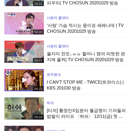
피우리| TV CHOSUN 20201029 방송
03:31
사랑의 콜센타
‘사랑’ 가슴 적시는 웅이표 세레나데 | TV
CHOSUN 20201029 방송
03:20
사랑의 콜센타
울지마 찬또..ㅠㅠ 할머니 팬의 따뜻한 편
지에 울컥| TV CHOSUN 20201029 방송
04:43
뮤직뱅크
I CAN’T STOP ME - TWICE(트와이스) |
KBS 201030 방송
04:27
허쉬
[티저] 황정민X임윤아 월급쟁이 기자들의
밥벌이 라이프 〈허쉬〉 12/11(금) 첫 방
00:20
송!