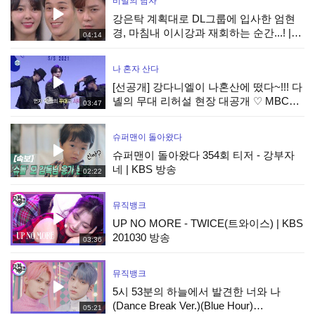
비밀의 남자
강은탁 계획대로 DL그룹에 입사한 엄현
경, 마침내 이시강과 재회하는 순간...! |
04:14
KBS 201030 방송
나 혼자 산다
[선공개] 강다니엘이 나혼산에 떴다~!!! 다
녤의 무대 리허설 현장 대공개 ♡ MBC
03:47
201030 방송
슈퍼맨이 돌아왔다
슈퍼맨이 돌아왔다 354회 티저 - 강부자
네 | KBS 방송
02:22
뮤직뱅크
UP NO MORE - TWICE(트와이스) | KBS
201030 방송
03:36
뮤직뱅크
5시 53분의 하늘에서 발견한 너와 나
(Dance Break Ver.)(Blue Hour)
05:21