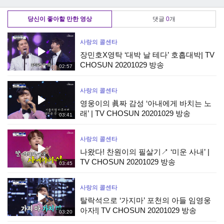
마디!
당신이 좋아할 만한 영상
댓글
0
개
사랑의 콜센타
장민호X영탁 ‘대박 날 테다’ 호흡대박| TV
CHOSUN 20201029 방송
02:57
사랑의 콜센타
영웅이의 眞짜 감성 ‘아내에게 바치는 노
래’ | TV CHOSUN 20201029 방송
03:41
사랑의 콜센타
나왔다! 찬원이의 필살기↗ ‘미운 사내’ |
TV CHOSUN 20201029 방송
03:45
사랑의 콜센타
탈락석으로 ‘가지마’ 포천의 아들 임영웅
아자!| TV CHOSUN 20201029 방송
03:20