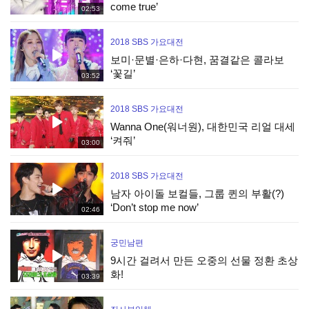
come true’
02:53
2018 SBS 가요대전
보미·문별·은하·다현, 꿈결같은 콜라보
‘꽃길’
03:52
2018 SBS 가요대전
Wanna One(워너원), 대한민국 리얼 대세
‘켜줘’
03:00
2018 SBS 가요대전
남자 아이돌 보컬들, 그룹 퀸의 부활(?)
‘Don’t stop me now’
02:46
궁민남편
9시간 걸려서 만든 오중의 선물 정환 초상
화!
03:39