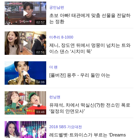
궁민남편
초보 아빠! 태관에게 맞춤 선물을 전달하
는 정환
02:57
미추리 8-1000
제니, 장도연 뒤에서 멍뭉미 넘치는 트와
이스 댄스 ‘시치미 뚝’
02:51
더 팬
[풀버전] 용주 - 우리 둘만 아는
04:06
런닝맨
유재석, 차에서 떡실신(?)한 전소민 폭로
‘절정의 안면모사’
03:46
2018 SBS 가요대전
레드벨벳·트와이스가 부르는 ‘Dreams