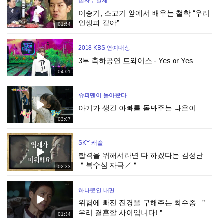
집사부일체
이승기, 소고기 앞에서 배우는 철학 “우리
인생과 같아”
01:54
2018 KBS 연예대상
3부 축하공연 트와이스 - Yes or Yes
04:01
슈퍼맨이 돌아왔다
아기가 생긴 아빠를 돌봐주는 나은이!
03:07
SKY 캐슬
합격을 위해서라면 다 하겠다는 김정난
＂복수심 자극↗＂
02:33
하나뿐인 내편
위험에 빠진 진경을 구해주는 최수종! ＂
우리 결혼할 사이입니다!＂
01:34