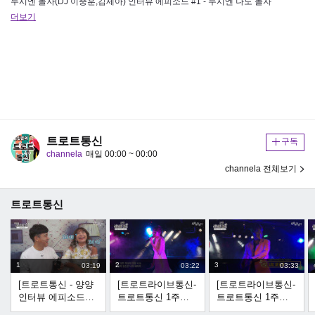
두시엔 놀자(DJ 이충훈,김세아) 인터뷰 에피소드 #1 - 두시엔 나도 놀자
더보기
트로트통신
구독
channela
매일 00:00 ~ 00:00
channela 전체보기
트로트통신
1
2
3
03:19
03:22
03:33
[트로트통신 - 양양
[트로트라이브통신-
[트로트라이브통신-
인터뷰 에피소드
트로트통신 1주년
트로트통신 1주년
#2] - 이제는 양양시
기념 공개방송] 초
기념 공개방송] 초