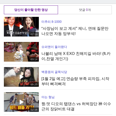
대
대가수 지나유-사랑
대가수 후니용이-너
의 배터리(홍진영)
는 내 남자(한혜진)
당신이 좋아할 만한 영상
댓글
0
개
미추리 8-1000
“사장님이 보고 계셔” 제니, 연애 질문만
나오면 자동 망부석!
02:19
슈퍼맨이 돌아왔다
나블리 남매 X EXO 친해지길 바라! (ft.카
이,찬열 개인기)
03:14
백종원의 골목식당
[1월 2일 예고] 연습량 부족 피자집, 시작
부터 삐걱삐걱
00:25
아는 형님
짱.멋 디오의 탭댄스 vs 허벅장단 神 이수
근의 장닭비트 대결
02:16